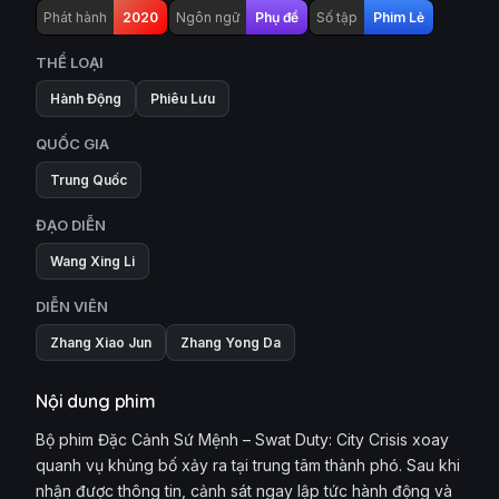
Phát hành
2020
Ngôn ngữ
Phụ đề
Số tập
Phim Lẻ
THỂ LOẠI
Hành Động
Phiêu Lưu
QUỐC GIA
Trung Quốc
ĐẠO DIỄN
Wang Xing Li
DIỄN VIÊN
Zhang Xiao Jun
Zhang Yong Da
Nội dung phim
Bộ phim Đặc Cảnh Sứ Mệnh – Swat Duty: City Crisis xoay
quanh vụ khủng bố xảy ra tại trung tâm thành phó. Sau khi
nhận được thông tin, cảnh sát ngay lập tức hành động và