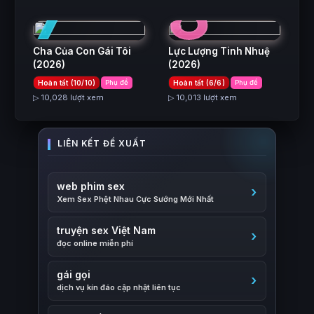
7
8
Cha Của Con Gái Tôi
Lực Lượng Tinh Nhuệ
(2026)
(2026)
Hoàn tất (10/10)
Phụ đề
Hoàn tất (6/6)
Phụ đề
▷ 10,028 lượt xem
▷ 10,013 lượt xem
web phim sex
Xem Sex Phệt Nhau Cực Sướng Mới Nhất
truyện sex Việt Nam
đọc online miễn phí
gái gọi
dịch vụ kín đáo cập nhật liên tục