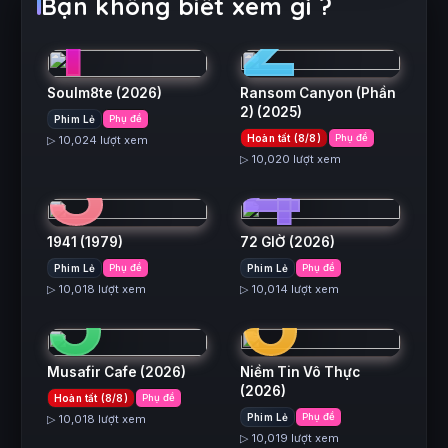
1
2
Bạn không biết xem gì ?
Soulm8te
(2026)
Ransom Canyon (Phần
2)
(2025)
Phim Lẻ
Phụ đề
3
4
Hoàn tất (8/8)
Phụ đề
▷ 10,024 lượt xem
▷ 10,020 lượt xem
1941
(1979)
72 GIỜ
(2026)
5
6
Phim Lẻ
Phụ đề
Phim Lẻ
Phụ đề
▷ 10,018 lượt xem
▷ 10,014 lượt xem
Musafir Cafe
(2026)
Niềm Tin Vô Thực
(2026)
Hoàn tất (8/8)
Phụ đề
Phim Lẻ
Phụ đề
▷ 10,018 lượt xem
▷ 10,019 lượt xem