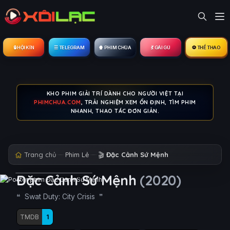
🔒︎ HỘI KÍN
☰ TELEGRAM
🍿 PHIM CHÙA
💃 GÁI GÚ
⚽ THỂ THAO
KHO PHIM GIẢI TRÍ DÀNH CHO NGƯỜI VIỆT TẠI
PHIMCHUA.COM
, TRẢI NGHIỆM XEM ỔN ĐỊNH, TÌM PHIM
NHANH, THAO TÁC ĐƠN GIẢN.
Trang chủ
Phim Lẻ
🎬
Đặc Cảnh Sứ Mệnh
Đặc Cảnh Sứ Mệnh
(2020)
Swat Duty: City Crisis
TMDB
1