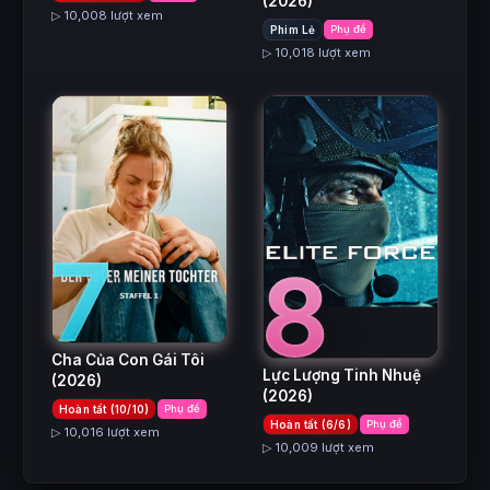
(2026)
▷ 10,008 lượt xem
Phim Lẻ
Phụ đề
▷ 10,018 lượt xem
7
8
Cha Của Con Gái Tôi
Lực Lượng Tinh Nhuệ
(2026)
(2026)
Hoàn tất (10/10)
Phụ đề
Hoàn tất (6/6)
Phụ đề
▷ 10,016 lượt xem
▷ 10,009 lượt xem