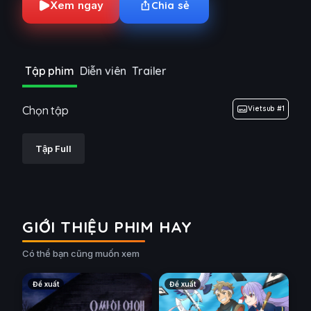
Xem ngay
Chia sẻ
Tập phim
Diễn viên
Trailer
Chọn tập
Vietsub #1
Tập Full
GIỚI THIỆU PHIM HAY
Có thể bạn cũng muốn xem
Đề xuất
Đề xuất