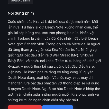
Sota Aoyama
Nội dung phim
Cuộc chiến của Kira và L đã trôi qua được mười năm. Một
lần nữa, Tử thần lại gửi Death Note xuống nhân gian, thế
giới lại sắp hứng chịu một trận phong ba nữa. Nhân vật
chính Tsukuru là thành của đội đặc nhiệm đặc biệt Death
Note gồm 6 thành viên. Trong đó có cả Matsuda, là người
đã từng tham gia vụ án của Kira 10 năm trước. Những vụ
giết người bắt đầu diễn ra ở Wall Street (Mỹ), Shibuya
(Nhật Bản) và nhiều nơi khác. Thám tử tư hàng đầu thế giới
Ryuzaki – người thừa kế của L cũng bắt đầu điều tra sự
kiện này. Họ khám phá ra rằng có tổng cộng 10 quyển
Death Note đang xuất hiện. Vào lúc này, virus máy tính
mang tên Kira bắt đầu phát tán với thông điệp sẽ sử dụng
6 quyển Death Note. Người sở hữu Death Note ở khắp thế
giới. Trận chiến giữa những người muốn Kira phục sinh và
những kẻ muốn ngăn chặn điều này bắt đầu..