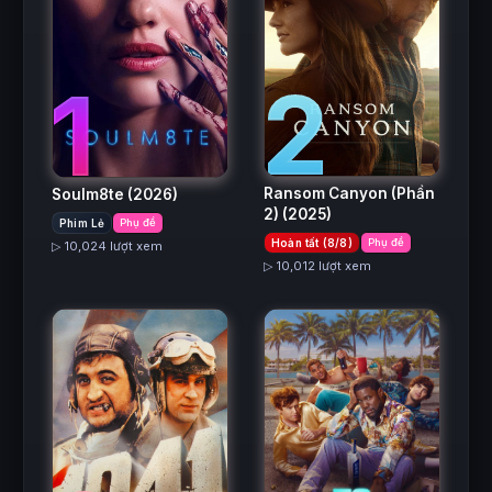
2
1
Ransom Canyon (Phần
Soulm8te
(2026)
2)
(2025)
Phim Lẻ
Phụ đề
Hoàn tất (8/8)
Phụ đề
▷ 10,024 lượt xem
▷ 10,012 lượt xem