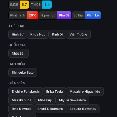
IMDB
5.7
TMDB
6.4
Phát hành
2016
Ngôn ngữ
Phụ đề
Số tập
Phim Lẻ
THỂ LOẠI
Hình Sự
Khoa Học
Kinh Dị
Viễn Tưởng
QUỐC GIA
Nhật Bản
ĐẠO DIỄN
Shinsuke Sato
DIỄN VIÊN
Eiichiro Funakoshi
Erika Toda
Masahiro Higashide
Masaki Suda
Mina Fujii
Miyuki Sawashiro
Rina Kawaei
Shidô Nakamura
Sosuke Ikematsu