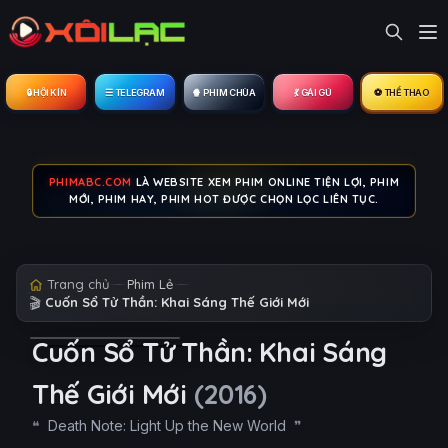
🔒︎ HỘI KÍN
☰ TELEGRAM
🍿 PHIM CHÙA
💃 GÁI GÚ
⚽ THỂ THAO
PHIMABC.COM
LÀ WEBSITE XEM PHIM ONLINE TIỆN LỢI, PHIM
MỚI, PHIM HAY, PHIM HOT ĐƯỢC CHỌN LỌC LIÊN TỤC.
Trang chủ
Phim Lẻ
🎬
Cuốn Sổ Tử Thần: Khai Sáng Thế Giới Mới
Cuốn Sổ Tử Thần: Khai Sáng
Thế Giới Mới
(2016)
Death Note: Light Up the New World