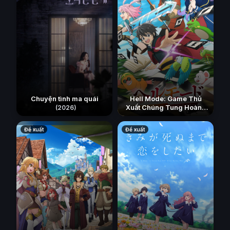
Chuyện tình ma quái
Hell Mode: Game Thủ
Xuất Chúng Tung Hoành
(2026)
Chốn Dị Giới Hỗn Nguyên
(Phần 2)
(2026)
Đề xuất
Đề xuất