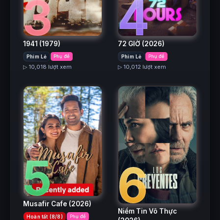
3
4
1941
(1979)
72 GIỜ
(2026)
Phim Lẻ
Phụ đề
Phim Lẻ
Phụ đề
▷ 10,018 lượt xem
▷ 10,012 lượt xem
5
6
Musafir Cafe
(2026)
Niềm Tin Vô Thực
Hoàn tất (8/8)
Phụ đề