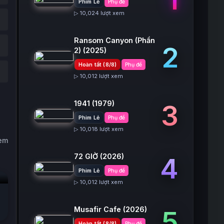
Phim Lẻ
Phụ đề
▷ 10,024 lượt xem
Ransom Canyon (Phần
2
2)
(2025)
Hoàn tất (8/8)
Phụ đề
▷ 10,012 lượt xem
1941
(1979)
3
Phim Lẻ
Phụ đề
▷ 10,018 lượt xem
xem
72 GIỜ
(2026)
4
Phim Lẻ
Phụ đề
▷ 10,012 lượt xem
Musafir Cafe
(2026)
5
Hoàn tất (8/8)
Phụ đề