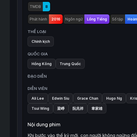
TMDB
8
Phát hành
2016
Ngôn ngữ
Lồng Tiếng
Số tập
Hoàn 
THỂ LOẠI
Chính kịch
QUỐC GIA
Hồng Kông
Trung Quốc
ĐẠO DIỄN
DIỄN VIÊN
Ali Lee
Edwin Siu
Grace Chan
Hugo Ng
Kris
Tsui Wing
梁崢
阮兆祥
韋家雄
Nội dung phim
Khi bước vào thế kỷ mới, con người không ngừng đối 