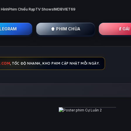
 Hình
Phim Chiếu Rạp
TV Shows
IMDB
VIET69
ELEGRAM
🍿 PHIM CHÙA
💃 GÁ
C.COM
, TỐC ĐỘ NHANH, KHO PHIM CẬP NHẬT MỖI NGÀY.