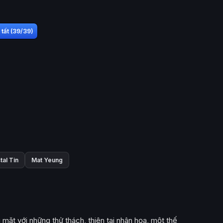
tất (39/39)
tal Tin
Mat Yeung
mặt với những thử thách, thiên tai nhân họa, một thế