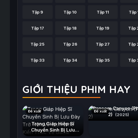
Tập 9
Tập 10
Tập 11
Tập 
Tập 17
Tập 18
Tập 19
Tập 
Tập 25
Tập 26
Tập 27
Tập 
Tập 33
Tập 34
Tập 35
Tập 
GIỚI THIỆU PHIM HAY
Ransom Canyon (P
Đề xuất
Đề xuất
2)
(2025)
Trọng Giáp Hiệp Sĩ
Chuyển Sinh Bị Lưu
Đày Trở Nên Vô Địch