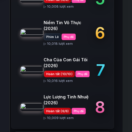
▷ 10,008 lượt xem
Niềm Tin Vô Thực
6
(2026)
Phim Lẻ
Phụ đề
▷ 10,018 lượt xem
Cha Của Con Gái Tôi
7
(2026)
Hoàn tất (10/10)
Phụ đề
▷ 10,016 lượt xem
Lực Lượng Tinh Nhuệ
8
(2026)
Hoàn tất (6/6)
Phụ đề
▷ 10,009 lượt xem