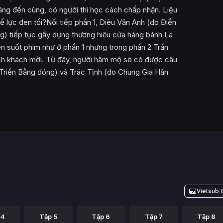
háng đến cùng, có người thì học cách chấp nhận. Liệu
ực đen tối?Nối tiếp phần 1, Diêu Văn Anh (do Điền
) tiếp tục gầy dựng thương hiệu cửa hàng bánh La
yên suốt phim như ở phần 1 nhưng trong phần 2 Trần
ách khách mời. Từ đây, người hâm mộ sẽ có được câu
ần Triển Bằng đóng) và Trác Tịnh (do Chung Gia Hân
Vietsub 
 4
Tập 5
Tập 6
Tập 7
Tập 8