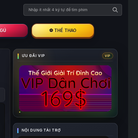
Tìm kiếm phim
I GÚ
⚽ THỂ THAO