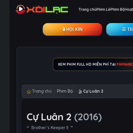
Trang chủ
Phim Lẻ
Phim Bộ
Hoạt
🔒︎ HỘI KÍN
☰ T
XEM PHIM FULL HD MIỄN PHÍ TẠI
PHIMAB
Trang chủ
Phim Bộ
Cự Luân 2
🎬
Cự Luân 2
(2016)
Brother's Keeper II