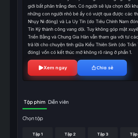
giới bất phân trắng đen. Có người sẽ lựa chọn đối k
những con người nhỏ bé ấy có vượt qua được các thế l
Nhụy Ni đóng) và La Uy Tín (do Tiêu Chính Nam đóng
Tín Ký thành công vang dội. Tuy không góp mặt xu
Triển Bằng và Chung Gia Hân vẫn tham gia với tư c
trả lời cho chuyện tình giữa Kiều Thiên Sinh (do Tr
đóng) vốn có kết thúc mở không rõ ràng ở phần 1.
Xem ngay
Chia sẻ
Tập phim
Diễn viên
Chọn tập
Tập 1
Tập 2
Tập 3
Tập