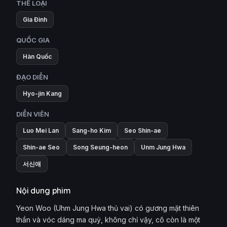
THỂ LOẠI
Gia Đình
QUỐC GIA
Hàn Quốc
ĐẠO DIỄN
Hyo-jin Kang
DIỄN VIÊN
Luo Mei Lan
Sang-ho Kim
Seo Shin-ae
Shin-ae Seo
Song Seung-heon
Unm Jung Hwa
서신애
Nội dung phim
Yeon Woo (Uhm Jung Hwa thủ vai) có gương mặt thiên
thần và vóc dáng ma quỷ, không chỉ vậy, cô còn là một