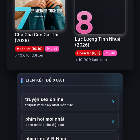
7
8
Cha Của Con Gái Tôi
Lực Lượng Tinh Nhuệ
(2026)
(2026)
Hoàn tất (10/10)
Phụ đề
Hoàn tất (6/6)
Phụ đề
▷ 10,016 lượt xem
▷ 10,009 lượt xem
truyện sex online
truyện mới cập nhật liên tục
phim hot mới nhất
xem online tốc độ cao
phim sex Việt Nam