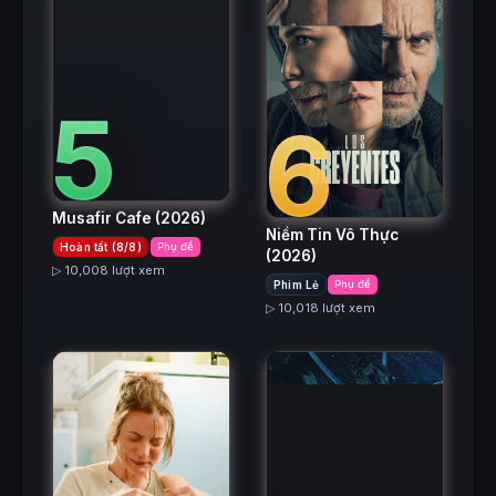
5
6
Musafir Cafe
(2026)
Niềm Tin Vô Thực
Hoàn tất (8/8)
Phụ đề
(2026)
▷ 10,008 lượt xem
Phim Lẻ
Phụ đề
▷ 10,018 lượt xem