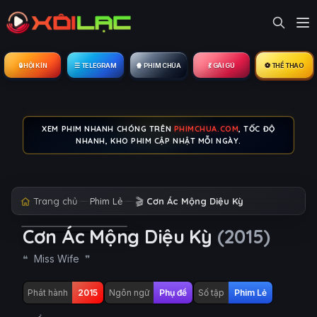
🔒︎ HỘI KÍN
☰ TELEGRAM
🍿 PHIM CHÙA
💃 GÁI GÚ
⚽ THỂ THAO
XEM PHIM NHANH CHÓNG TRÊN
PHIMCHUA.COM
, TỐC ĐỘ
NHANH, KHO PHIM CẬP NHẬT MỖI NGÀY.
Trang chủ
Phim Lẻ
🎬
Cơn Ác Mộng Diệu Kỳ
Cơn Ác Mộng Diệu Kỳ
(2015)
Miss Wife
Phát hành
2015
Ngôn ngữ
Phụ đề
Số tập
Phim Lẻ