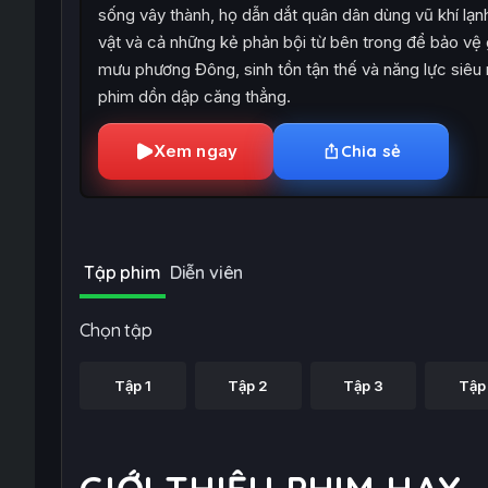
sống vây thành, họ dẫn dắt quân dân dùng vũ khí lạnh
vật và cả những kẻ phản bội từ bên trong để bảo vệ 
mưu phương Đông, sinh tồn tận thế và năng lực siêu n
phim dồn dập căng thẳng.
Xem ngay
Chia sẻ
Tập phim
Diễn viên
Chọn tập
Tập 1
Tập 2
Tập 3
Tập