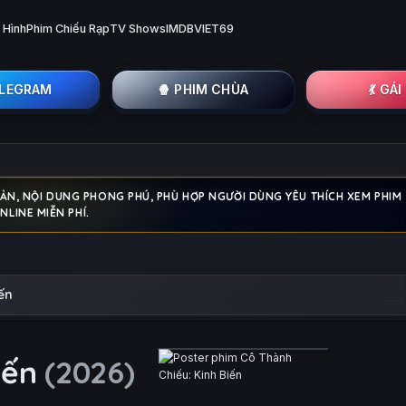
 Hình
Phim Chiếu Rạp
TV Shows
IMDB
VIET69
ELEGRAM
🍿 PHIM CHÙA
💃 GÁ
ẢN, NỘI DUNG PHONG PHÚ, PHÙ HỢP NGƯỜI DÙNG YÊU THÍCH XEM PHIM
NLINE MIỄN PHÍ.
ến
Biến
(2026)