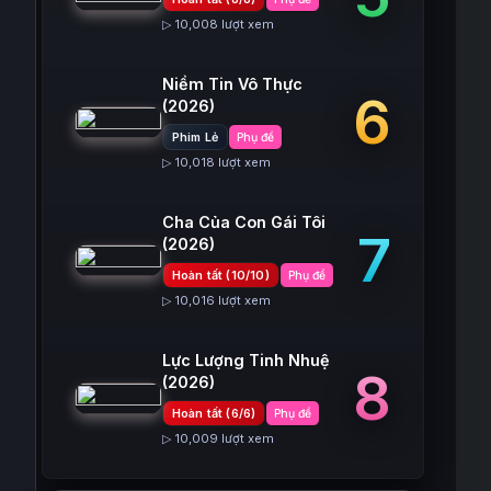
▷ 10,008 lượt xem
Niềm Tin Vô Thực
6
(2026)
Phim Lẻ
Phụ đề
▷ 10,018 lượt xem
Cha Của Con Gái Tôi
7
(2026)
Hoàn tất (10/10)
Phụ đề
▷ 10,016 lượt xem
Lực Lượng Tinh Nhuệ
8
(2026)
Hoàn tất (6/6)
Phụ đề
▷ 10,009 lượt xem