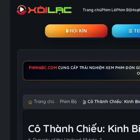
Trang chủ
Phim Lẻ
Phim Bộ
Hoạt
🔒︎ HỘI KÍN
☰ T
PHIMABC.COM
CUNG CẤP TRẢI NGHIỆM XEM PHIM ĐƠN GI
O
Trang chủ
Phim Bộ
Cô Thành Chiếu: Kinh Bi
🎬
Cô Thành Chiếu: Kinh 
Dynasty of the Undead: Mutate