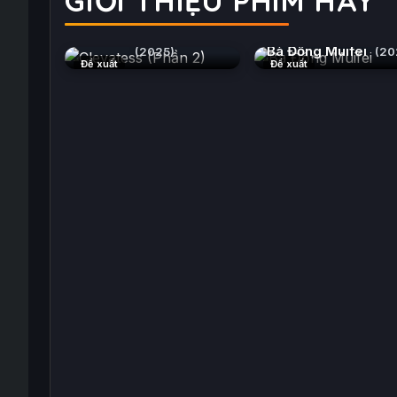
GIỚI THIỆU PHIM HAY
Clevatess (Phần 2)
Bà Đồng Muifei
(2025)
(20
Đề xuất
Đề xuất