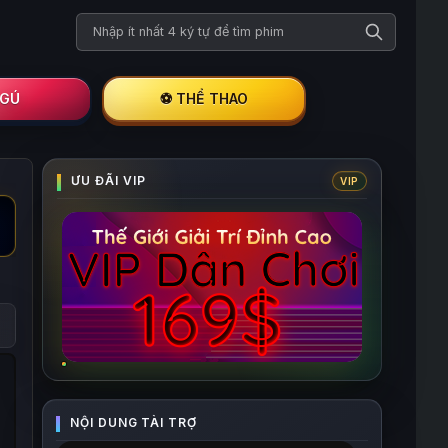
Tìm kiếm phim
I GÚ
⚽ THỂ THAO