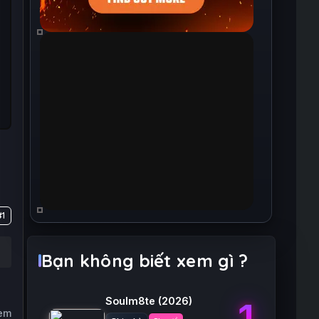
#1
Bạn không biết xem gì ?
Soulm8te
(2026)
1
xem