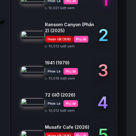
Phim Lẻ
Phụ đề
▷ 10,021 lượt xem
Ransom Canyon (Phần
2
2)
(2025)
Hoàn tất (8/8)
Phụ đề
▷ 10,012 lượt xem
1941
(1979)
3
Phim Lẻ
Phụ đề
▷ 10,018 lượt xem
72 GIỜ
(2026)
4
Phim Lẻ
Phụ đề
▷ 10,012 lượt xem
Musafir Cafe
(2026)
5
Hoàn tất (8/8)
Phụ đề