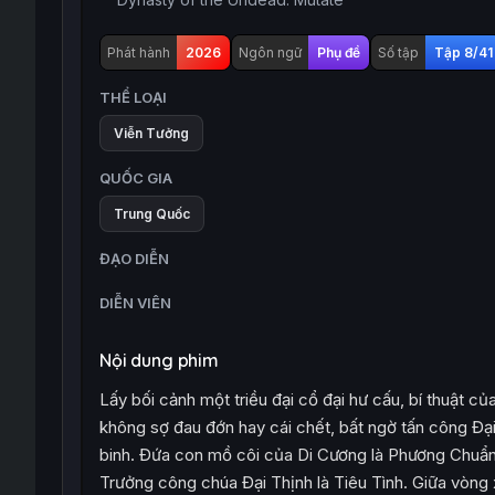
Phát hành
2026
Ngôn ngữ
Phụ đề
Số tập
Tập 8/41
THỂ LOẠI
Viễn Tưởng
QUỐC GIA
Trung Quốc
ĐẠO DIỄN
DIỄN VIÊN
Nội dung phim
Lấy bối cảnh một triều đại cổ đại hư cấu, bí thuật củ
không sợ đau đớn hay cái chết, bất ngờ tấn công Đại 
binh. Đứa con mồ côi của Di Cương là Phương Chuẩn 
Trưởng công chúa Đại Thịnh là Tiêu Tình. Giữa vòn