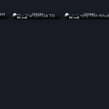
Cha Của Con Gái Tôi
Lực Lượng Tinh Nhuệ
26)
(2026)
(2026)
Đề xuất
Đề xuất