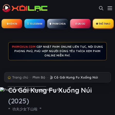
🔒︎ HỘI KÍN
☰ TELEGRAM
🍿 PHIM CHÙA
💃 GÁI GÚ
⚽ THỂ THAO
PHIMCHUA.COM
CẬP NHẬT PHIM ONLINE LIÊN TỤC, NỘI DUNG
PHONG PHÚ, PHÙ HỢP NGƯỜI DÙNG YÊU THÍCH XEM PHIM
ONLINE MIỄN PHÍ.
Trang chủ
Phim Bộ
🎬
Cô Gái Kung Fu Xuống Núi
Cô Gái Kung Fu Xuống Núi
(2025)
功夫少女下山啦