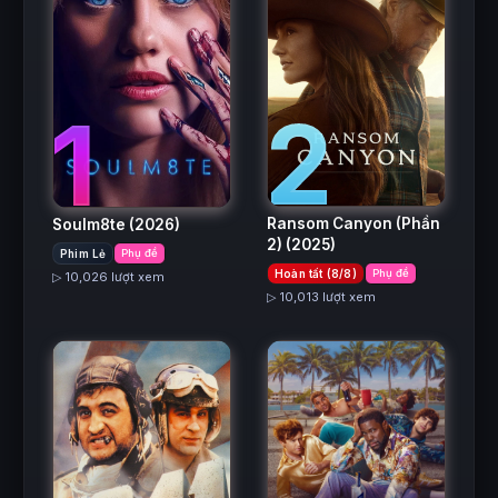
2
1
Ransom Canyon (Phần
Soulm8te
(2026)
2)
(2025)
Phim Lẻ
Phụ đề
Hoàn tất (8/8)
Phụ đề
▷ 10,026 lượt xem
▷ 10,013 lượt xem