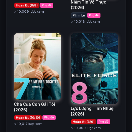
Niềm Tin Vô Thực
Hoàn tất (8/8)
Phụ đề
(2026)
▷ 10,009 lượt xem
Phim Lẻ
Phụ đề
▷ 10,018 lượt xem
7
8
Cha Của Con Gái Tôi
Lực Lượng Tinh Nhuệ
(2026)
(2026)
Hoàn tất (10/10)
Phụ đề
Hoàn tất (6/6)
Phụ đề
▷ 10,017 lượt xem
▷ 10,009 lượt xem