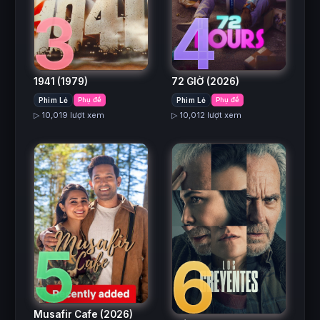
3
4
1941
(1979)
72 GIỜ
(2026)
Phim Lẻ
Phụ đề
Phim Lẻ
Phụ đề
▷ 10,019 lượt xem
▷ 10,012 lượt xem
5
6
Musafir Cafe
(2026)