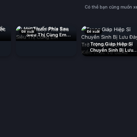
Có thể bạn cũng muốn 
ốc
Hút Thuốc Phía Sau
Đề xuất
Đề xuất
Siêu Thị Cùng Em
(2026)
Trọng Giáp Hiệp Sĩ
Chuyển Sinh Bị Lưu
Đày Trở Nên Vô Địch
Nhờ Kiến Thức Về
Game
(2026)