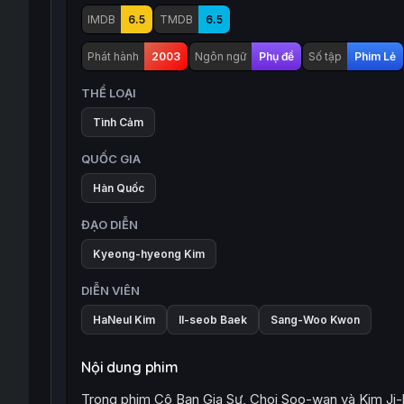
IMDB
6.5
TMDB
6.5
Phát hành
2003
Ngôn ngữ
Phụ đề
Số tập
Phim Lẻ
THỂ LOẠI
Tình Cảm
QUỐC GIA
Hàn Quốc
ĐẠO DIỄN
Kyeong-hyeong Kim
DIỄN VIÊN
HaNeul Kim
Il-seob Baek
Sang-Woo Kwon
Nội dung phim
Trong phim Cô Bạn Gia Sư, Choi Soo-wan và Kim Ji-ho