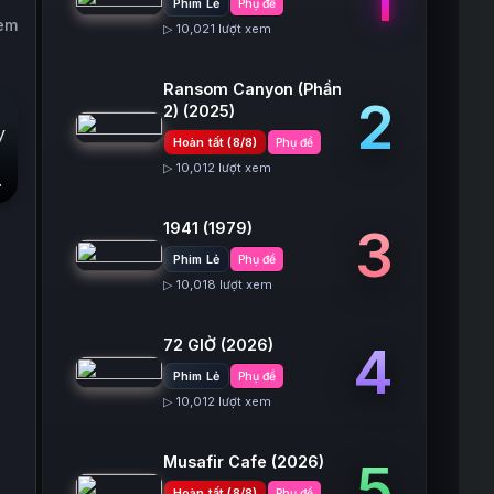
Phim Lẻ
Phụ đề
xem
▷ 10,021 lượt xem
Ransom Canyon (Phần
2
2)
(2025)
Hoàn tất (8/8)
Phụ đề
▷ 10,012 lượt xem
1941
(1979)
3
Phim Lẻ
Phụ đề
▷ 10,018 lượt xem
72 GIỜ
(2026)
4
Phim Lẻ
Phụ đề
▷ 10,012 lượt xem
Musafir Cafe
(2026)
5
Hoàn tất (8/8)
Phụ đề