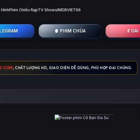
 Hình
Phim Chiếu Rạp
TV Shows
IMDB
VIET69
ELEGRAM
🍿 PHIM CHÙA
💃 GÁ
BC.COM
, CHẤT LƯỢNG HD, GIAO DIỆN DỄ DÙNG, PHÙ HỢP ĐẠI CHÚNG.