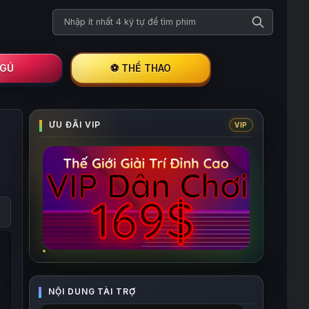
Tìm kiếm phim
I GÚ
⚽ THỂ THAO