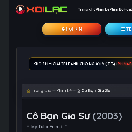
Trang chủ
Phim Lẻ
Phim Bộ
Hoạt
🔒︎ HỘI KÍN
☰ T
KHO PHIM GIẢI TRÍ DÀNH CHO NGƯỜI VIỆT TẠI
PHIMA
Trang chủ
Phim Lẻ
Cô Bạn Gia Sư
🎬
Cô Bạn Gia Sư
(2003)
My Tutor Friend