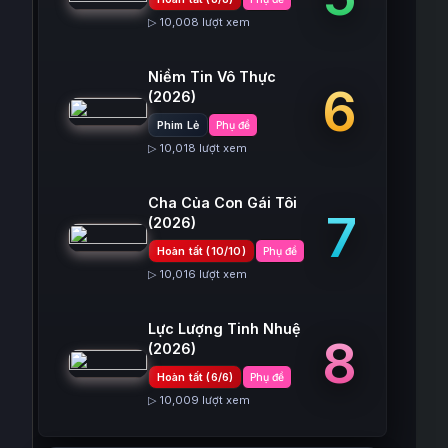
▷ 10,008 lượt xem
Niềm Tin Vô Thực
6
(2026)
Phim Lẻ
Phụ đề
▷ 10,018 lượt xem
Cha Của Con Gái Tôi
7
(2026)
Hoàn tất (10/10)
Phụ đề
▷ 10,016 lượt xem
Lực Lượng Tinh Nhuệ
8
(2026)
Hoàn tất (6/6)
Phụ đề
▷ 10,009 lượt xem