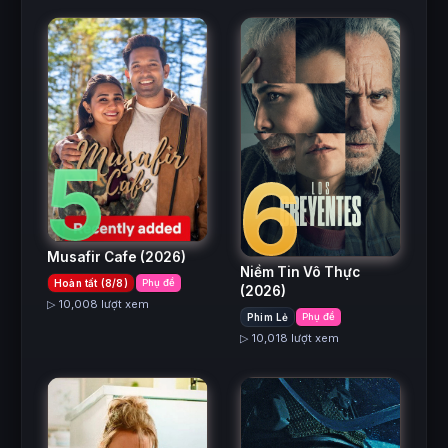
5
6
Musafir Cafe
(2026)
Niềm Tin Vô Thực
Hoàn tất (8/8)
Phụ đề
(2026)
▷ 10,008 lượt xem
Phim Lẻ
Phụ đề
▷ 10,018 lượt xem