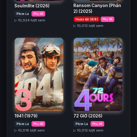
Ransom Canyon (Phần
Soulm8te
(2026)
2)
(2025)
Phim Lẻ
Phụ đề
Hoàn tất (8/8)
Phụ đề
▷ 10,024 lượt xem
▷ 10,012 lượt xem
3
4
1941
(1979)
72 GIỜ
(2026)
Phim Lẻ
Phụ đề
Phim Lẻ
Phụ đề
▷ 10,018 lượt xem
▷ 10,012 lượt xem