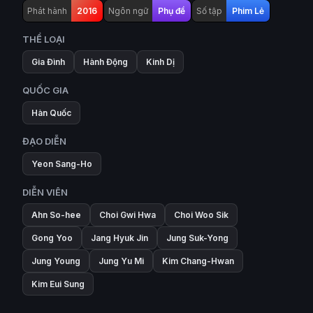
Phát hành
2016
Ngôn ngữ
Phụ đề
Số tập
Phim Lẻ
THỂ LOẠI
Gia Đình
Hành Động
Kinh Dị
QUỐC GIA
Hàn Quốc
ĐẠO DIỄN
Yeon Sang-Ho
DIỄN VIÊN
Ahn So-hee
Choi Gwi Hwa
Choi Woo Sik
Gong Yoo
Jang Hyuk Jin
Jung Suk-Yong
Jung Young
Jung Yu Mi
Kim Chang-Hwan
Kim Eui Sung