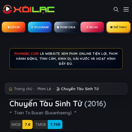
🔒︎ HỘI KÍN
☰ TELEGRAM
🍿 PHIM CHÙA
💃 GÁI GÚ
⚽ THỂ THAO
PHIMABC.COM
LÀ WEBSITE XEM PHIM ONLINE TIỆN LỢI, PHIM
HÀNH ĐỘNG, TÌNH CẢM, KINH DỊ, HÀI HƯỚC VÀ HOẠT HÌNH
ĐẦY ĐỦ.
Trang chủ
Phim Lẻ
🎬
Chuyến Tàu Sinh Tử
Chuyến Tàu Sinh Tử
(2016)
Train To Busan (Busanhaeng)
IMDB
7.6
TMDB
7.749