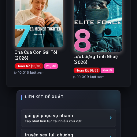
7
8
Cha Của Con Gái Tôi
Lực Lượng Tinh Nhuệ
(2026)
(2026)
Hoàn tất (10/10)
Phụ đề
Hoàn tất (6/6)
Phụ đề
▷ 10,016 lượt xem
▷ 10,009 lượt xem
gái gọi phục vụ nhanh
cập nhật liên tục tại nhiều khu vực
truyện sex full chương