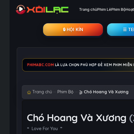
Trang chủ
Phim Lẻ
Phim Bộ
Hoạt
🔒︎ HỘI KÍN
☰ T
PHIMABC.COM
LÀ LỰA CHỌN PHÙ HỢP ĐỂ XEM PHIM MIỄN 
Trang chủ
Phim Bộ
Chó Hoang Và Xương
🎬
Chó Hoang Và Xương
Love For You