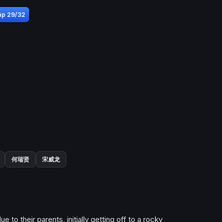
ập 29/32
何瑞贤
宋威龙
to their parents, initially getting off to a rocky