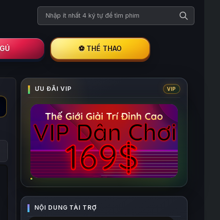
Tìm kiếm phim
I GÚ
⚽ THỂ THAO