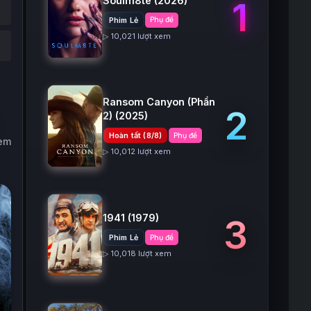
Soulm8te
(2026)
1
Phim Lẻ
Phụ đề
▷ 10,021 lượt xem
Ransom Canyon (Phần
2
2)
(2025)
Hoàn tất (8/8)
Phụ đề
xem
▷ 10,012 lượt xem
1941
(1979)
3
Phim Lẻ
Phụ đề
▷ 10,018 lượt xem