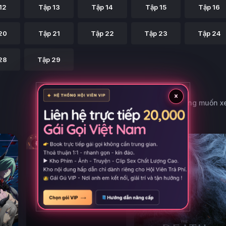
12
Tập 13
Tập 14
Tập 15
Tập 16
20
Tập 21
Tập 22
Tập 23
Tập 24
28
Tập 29
×
Có thể bạn cũng muốn 
Đề xuất
Đề xuất