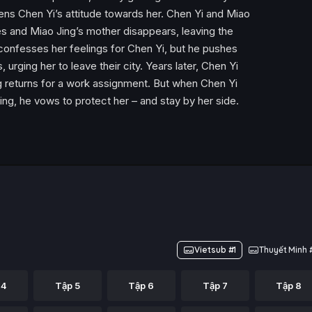
tens Chen Yi’s attitude towards her. Chen Yi and Miao
ies and Miao Jing’s mother disappears, leaving the
 confesses her feelings for Chen Yi, but he pushes
urging her to leave their city. Years later, Chen Yi
ing returns for a work assignment. But when Chen Yi
ing, he vows to protect her – and stay by her side.
Vietsub #1
Thuyết Minh 
 4
Tập 5
Tập 6
Tập 7
Tập 8