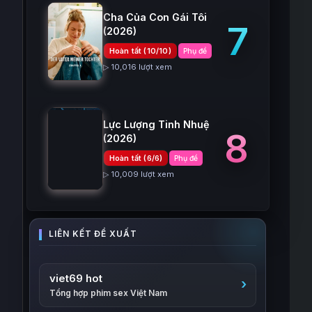
Cha Của Con Gái Tôi
7
(2026)
Hoàn tất (10/10)
Phụ đề
▷ 10,016 lượt xem
Lực Lượng Tinh Nhuệ
8
(2026)
Hoàn tất (6/6)
Phụ đề
▷ 10,009 lượt xem
viet69 hot
Tổng hợp phim sex Việt Nam