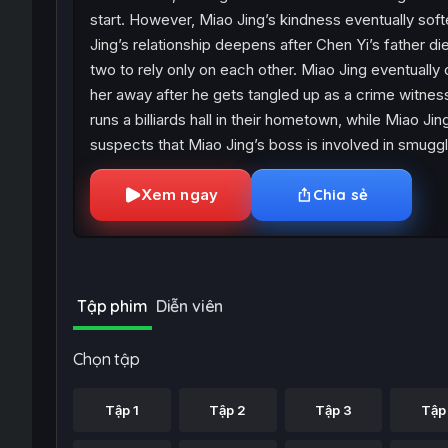
start. However, Miao Jing’s kindness eventually sof
Jing’s relationship deepens after Chen Yi’s father d
two to rely only on each other. Miao Jing eventually
her away after he gets tangled up as a crime witness, 
runs a billiards hall in their hometown, while Miao J
suspects that Miao Jing’s boss is involved in smuggl
Xem ngay
Chia sẻ
Tập phim
Diễn viên
Chọn tập
Tập 1
Tập 2
Tập 3
Tập