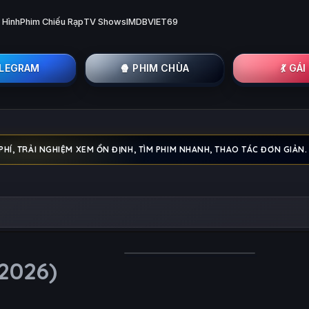
 Hình
Phim Chiếu Rạp
TV Shows
IMDB
VIET69
ELEGRAM
🍿 PHIM CHÙA
💃 GÁ
PHÍ, TRẢI NGHIỆM XEM ỔN ĐỊNH, TÌM PHIM NHANH, THAO TÁC ĐƠN GIẢN.
(2026)