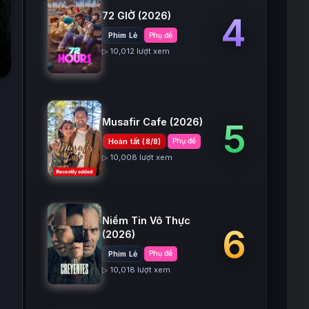
72 GIỜ
(2026)
4
Phim Lẻ
Phụ đề
▷ 10,012 lượt xem
Musafir Cafe
(2026)
5
Hoàn tất (8/8)
Phụ đề
▷ 10,008 lượt xem
Niềm Tin Vô Thực
6
(2026)
Phim Lẻ
Phụ đề
▷ 10,018 lượt xem