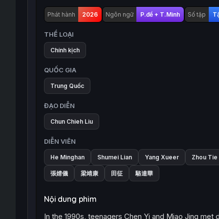
Phát hành
2026
Ngôn ngữ
P.đề + T.Minh
Số tập
T
THỂ LOẠI
Chính kịch
QUỐC GIA
Trung Quốc
ĐẠO DIỄN
Chun Chieh Liu
DIỄN VIÊN
He Minghan
Shumei Lian
Yang Xueer
Zhou Tie
張婧儀
梁靖康
田征
駱達華
Nội dung phim
In the 1990s, teenagers Chen Yi and Miao Jing met due 