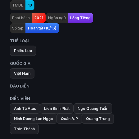
TMDB
10
Phát hành
2021
Ngôn ngữ
Lồng Tiếng
Số tập
Hoàn tất (16/16)
THỂ LOẠI
Phiêu Lưu
QUỐC GIA
Việt Nam
ĐẠO DIỄN
DIỄN VIÊN
Anh Tú Atus
Liên Bỉnh Phát
Ngô Quang Tuấn
Ninh Dương Lan Ngọc
Quân A.P
Quang Trung
Trấn Thành