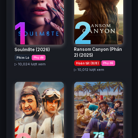
2
1
Ransom Canyon (Phần
Soulm8te
(2026)
2)
(2025)
Phim Lẻ
Phụ đề
Hoàn tất (8/8)
Phụ đề
▷ 10,024 lượt xem
▷ 10,012 lượt xem