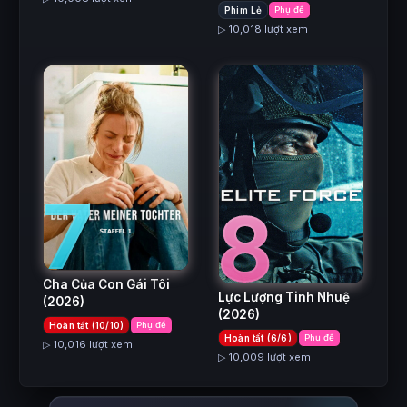
Phim Lẻ
Phụ đề
▷ 10,018 lượt xem
7
8
Cha Của Con Gái Tôi
Lực Lượng Tinh Nhuệ
(2026)
(2026)
Hoàn tất (10/10)
Phụ đề
Hoàn tất (6/6)
Phụ đề
▷ 10,016 lượt xem
▷ 10,009 lượt xem