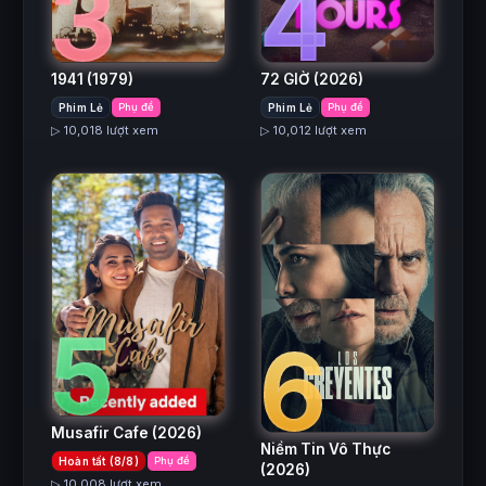
3
4
1941
(1979)
72 GIỜ
(2026)
Phim Lẻ
Phụ đề
Phim Lẻ
Phụ đề
▷ 10,018 lượt xem
▷ 10,012 lượt xem
5
6
Musafir Cafe
(2026)
Niềm Tin Vô Thực
Hoàn tất (8/8)
Phụ đề
(2026)
▷ 10,008 lượt xem