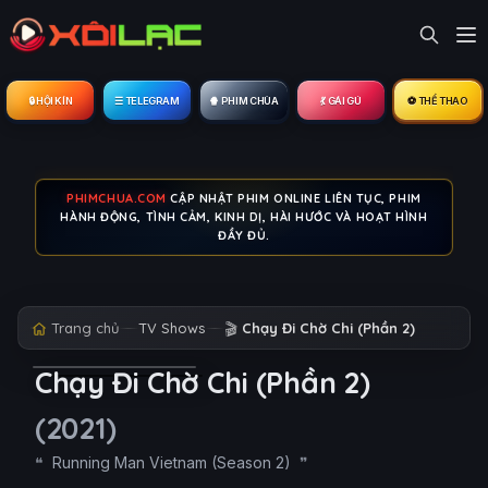
🔒︎ HỘI KÍN
☰ TELEGRAM
🍿 PHIM CHÙA
💃 GÁI GÚ
⚽ THỂ THAO
PHIMCHUA.COM
CẬP NHẬT PHIM ONLINE LIÊN TỤC, PHIM
HÀNH ĐỘNG, TÌNH CẢM, KINH DỊ, HÀI HƯỚC VÀ HOẠT HÌNH
ĐẦY ĐỦ.
Trang chủ
TV Shows
🎬
Chạy Đi Chờ Chi (Phần 2)
Chạy Đi Chờ Chi (Phần 2)
(2021)
Running Man Vietnam (Season 2)