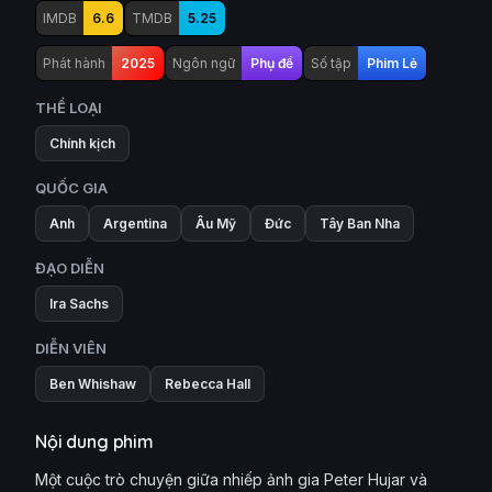
IMDB
6.6
TMDB
5.25
Phát hành
2025
Ngôn ngữ
Phụ đề
Số tập
Phim Lẻ
THỂ LOẠI
Chính kịch
QUỐC GIA
Anh
Argentina
Âu Mỹ
Đức
Tây Ban Nha
ĐẠO DIỄN
Ira Sachs
DIỄN VIÊN
Ben Whishaw
Rebecca Hall
Nội dung phim
Một cuộc trò chuyện giữa nhiếp ảnh gia Peter Hujar và