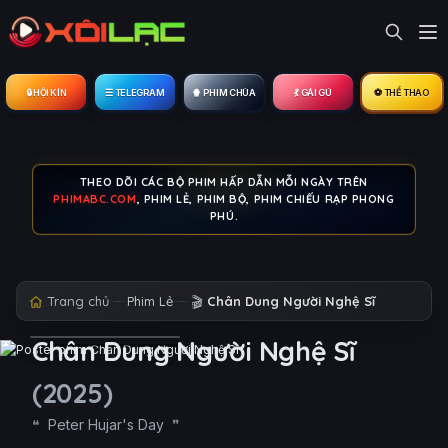
🔒︎ HỘI KÍN
☰ TELEGRAM
🍿 PHIM CHÙA
💃 GÁI GÚ
⚽ THỂ THAO
THEO DÕI CÁC BỘ PHIM HẤP DẪN MỖI NGÀY TRÊN
PHIMABC.COM
, PHIM LẺ, PHIM BỘ, PHIM CHIẾU RẠP PHONG
PHÚ.
Trang chủ
Phim Lẻ
🎬
Chân Dung Người Nghệ Sĩ
Chân Dung Người Nghệ Sĩ
(2025)
Peter Hujar's Day