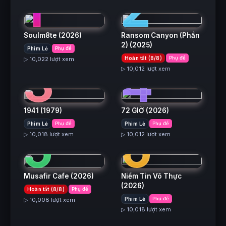
1
2
Soulm8te
(2026)
Ransom Canyon (Phần
2)
(2025)
Phim Lẻ
Phụ đề
3
4
Hoàn tất (8/8)
Phụ đề
▷ 10,022 lượt xem
▷ 10,012 lượt xem
1941
(1979)
72 GIỜ
(2026)
5
6
Phim Lẻ
Phụ đề
Phim Lẻ
Phụ đề
▷ 10,018 lượt xem
▷ 10,012 lượt xem
Musafir Cafe
(2026)
Niềm Tin Vô Thực
(2026)
Hoàn tất (8/8)
Phụ đề
7
8
Phim Lẻ
Phụ đề
▷ 10,008 lượt xem
▷ 10,018 lượt xem