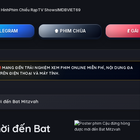
 Hình
Phim Chiếu Rạp
TV Shows
IMDB
VIET69
ELEGRAM
🍿 PHIM CHÙA
💃 GÁ
M
MANG ĐẾN TRẢI NGHIỆM XEM PHIM ONLINE MIỄN PHÍ, NỘI DUNG ĐA
RÊN ĐIỆN THOẠI VÀ MÁY TÍNH.
 đến Bat Mitzvah
ời đến Bat