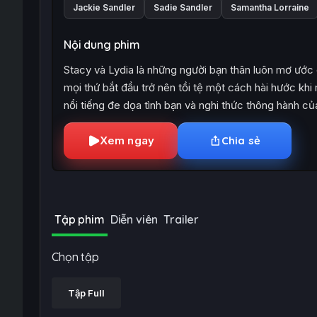
Jackie Sandler
Sadie Sandler
Samantha Lorraine
Nội dung phim
Stacy và Lydia là những người bạn thân luôn mơ ước
mọi thứ bắt đầu trở nên tồi tệ một cách hài hước khi
nổi tiếng đe dọa tình bạn và nghi thức thông hành củ
Xem ngay
Chia sẻ
Tập phim
Diễn viên
Trailer
Chọn tập
Tập Full