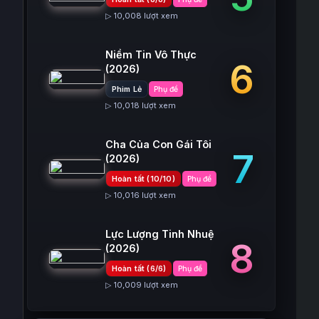
▷ 10,008 lượt xem
Niềm Tin Vô Thực
6
(2026)
Phim Lẻ
Phụ đề
▷ 10,018 lượt xem
Cha Của Con Gái Tôi
7
(2026)
Hoàn tất (10/10)
Phụ đề
▷ 10,016 lượt xem
Lực Lượng Tinh Nhuệ
8
(2026)
Hoàn tất (6/6)
Phụ đề
▷ 10,009 lượt xem