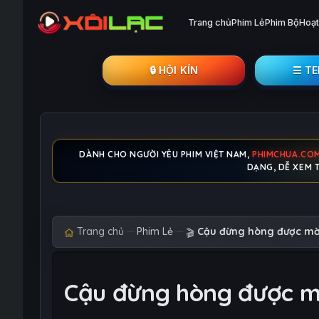
Trang chủ
Phim Lẻ
Phim Bộ
Hoạt
🔒︎ HỘI KÍN
☰ T
DÀNH CHO NGƯỜI YÊU PHIM VIỆT NAM,
PHIMCHUA.CO
DẠNG, DỄ XEM T
Trang chủ
Phim Lẻ
Cậu đừng hòng được mời
🎬
Cậu đừng hòng được m