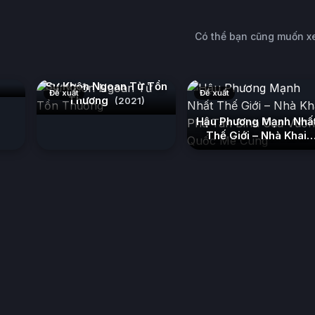
Có thể bạn cũng muốn 
Sự Khôn Ngoan Từ Tổn
Đề xuất
Đề xuất
Thương
(2021)
Hậu Phương Mạnh Nhấ
Thế Giới – Nhà Khai
Phá Tân Binh Của
Vương Quốc Mê Cung
(2026)