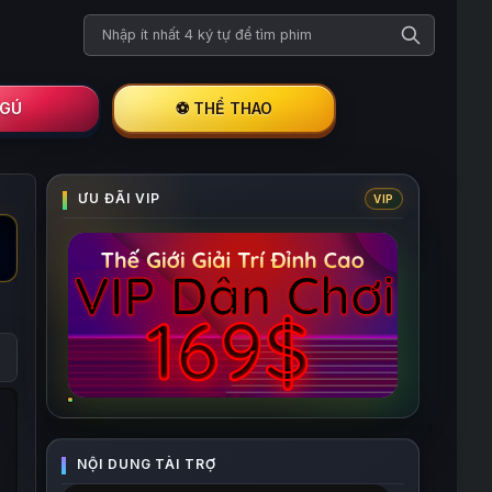
Tìm kiếm phim
I GÚ
⚽ THỂ THAO