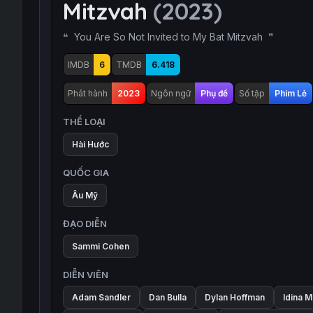
Mitzvah
(2023)
You Are So Not Invited to My Bat Mitzvah
IMDB
6
TMDB
6.418
Phát hành
2023
Ngôn ngữ
Phụ đề
Số tập
Phim Lẻ
THỂ LOẠI
Hài Hước
QUỐC GIA
Âu Mỹ
ĐẠO DIỄN
Sammi Cohen
DIỄN VIÊN
Adam Sandler
Dan Bulla
Dylan Hoffman
Idina 