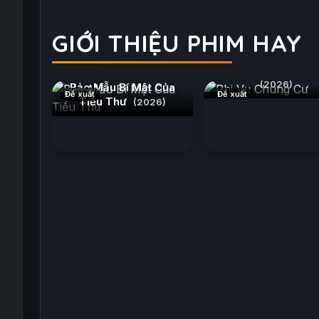
GIỚI THIỆU PHIM HAY
Phi Vụ Chung Cư
(2026)
Bảo Mẫu Bí Mật Của
Đề xuất
Đề xuất
Tiểu Thư
(2026)