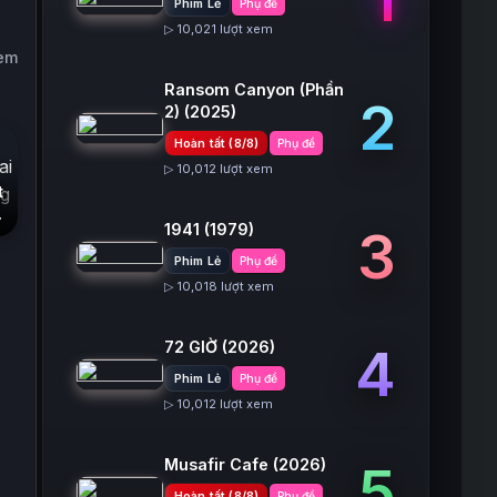
Phim Lẻ
Phụ đề
▷ 10,021 lượt xem
xem
Ransom Canyon (Phần
2
2)
(2025)
Hoàn tất (8/8)
Phụ đề
▷ 10,012 lượt xem
t
1941
(1979)
3
Phim Lẻ
Phụ đề
▷ 10,018 lượt xem
72 GIỜ
(2026)
4
Phim Lẻ
Phụ đề
▷ 10,012 lượt xem
Musafir Cafe
(2026)
5
Hoàn tất (8/8)
Phụ đề