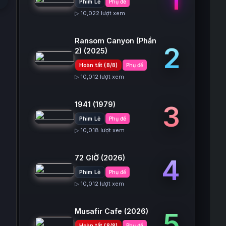
Phim Lẻ
Phụ đề
▷ 10,022 lượt xem
Ransom Canyon (Phần
2
2)
(2025)
Hoàn tất (8/8)
Phụ đề
▷ 10,012 lượt xem
1941
(1979)
3
Phim Lẻ
Phụ đề
▷ 10,018 lượt xem
72 GIỜ
(2026)
4
Phim Lẻ
Phụ đề
▷ 10,012 lượt xem
Musafir Cafe
(2026)
5
Hoàn tất (8/8)
Phụ đề