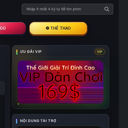
Tìm kiếm phim
I GÚ
⚽ THỂ THAO