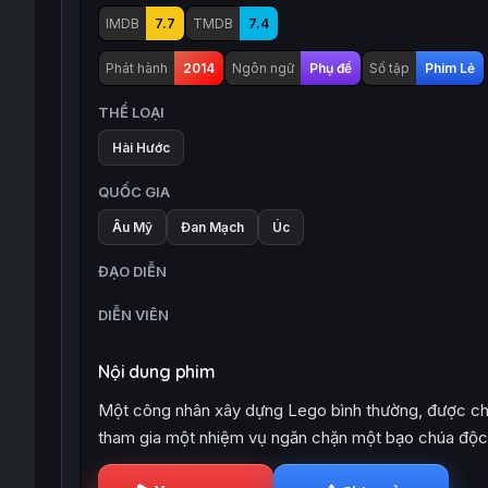
IMDB
7.7
TMDB
7.4
Phát hành
2014
Ngôn ngữ
Phụ đề
Số tập
Phim Lẻ
THỂ LOẠI
Hài Hước
QUỐC GIA
Âu Mỹ
Đan Mạch
Úc
ĐẠO DIỄN
DIỄN VIÊN
Nội dung phim
Một công nhân xây dựng Lego bình thường, được cho l
tham gia một nhiệm vụ ngăn chặn một bạo chúa độc á