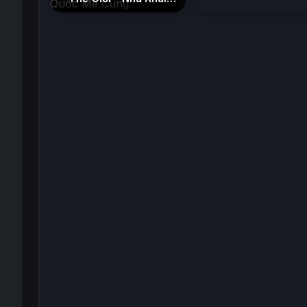
Phá Tân Binh Của
Vương Quốc Mê Cung
(2026)