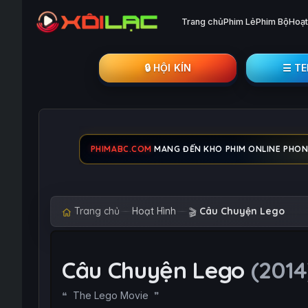
Trang chủ
Phim Lẻ
Phim Bộ
Hoạt
🔒︎ HỘI KÍN
☰ T
PHIMABC.COM
MANG ĐẾN KHO PHIM ONLINE PHONG 
Trang chủ
Hoạt Hình
Câu Chuyện Lego
🎬
Câu Chuyện Lego
(2014
The Lego Movie