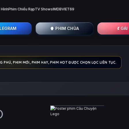
 Hình
Phim Chiếu Rạp
TV Shows
IMDB
VIET69
ELEGRAM
🍿 PHIM CHÙA
💃 GÁ
PHÚ, PHIM MỚI, PHIM HAY, PHIM HOT ĐƯỢC CHỌN LỌC LIÊN TỤC.
)