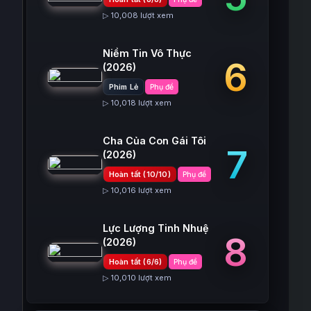
▷ 10,008 lượt xem
Niềm Tin Vô Thực
6
(2026)
Phim Lẻ
Phụ đề
▷ 10,018 lượt xem
Cha Của Con Gái Tôi
7
(2026)
Hoàn tất (10/10)
Phụ đề
▷ 10,016 lượt xem
Lực Lượng Tinh Nhuệ
8
(2026)
Hoàn tất (6/6)
Phụ đề
▷ 10,010 lượt xem