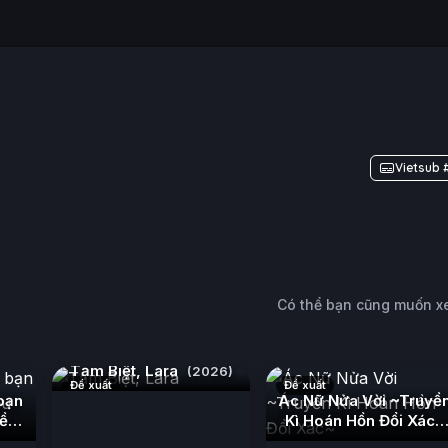
Vietsub 
Có thể bạn cũng muốn 
Tạm Biệt, Lara
(2026)
Đề xuất
Đề xuất
bạn
Ác Nữ Nửa Vời ~Truyề
iều
Kì Hoán Hồn Đổi Xác~
(2026)