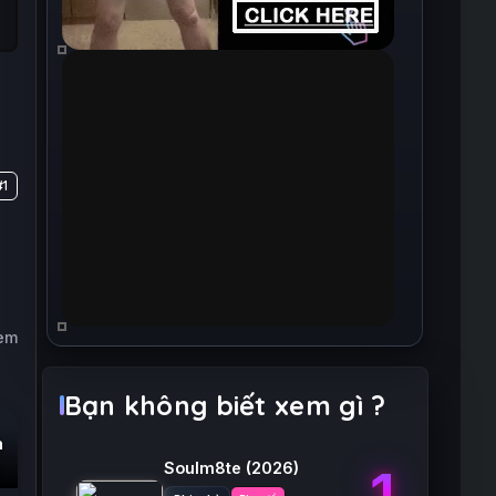
#1
xem
Bạn không biết xem gì ?
n
Soulm8te
(2026)
1