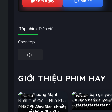
Xem ngay
Chia sẻ
Tập phim
Diễn viên
Chọn tập
Tập 1
GIỚI THIỆU PHIM HAY
Đề xuất
Đề xuất
100 cô bạn gái yêu 
rất rất rất rất rất nh
Hậu Phương Mạnh Nhất
(Phần 3)
(2023)
Thế Giới – Nhà Khai