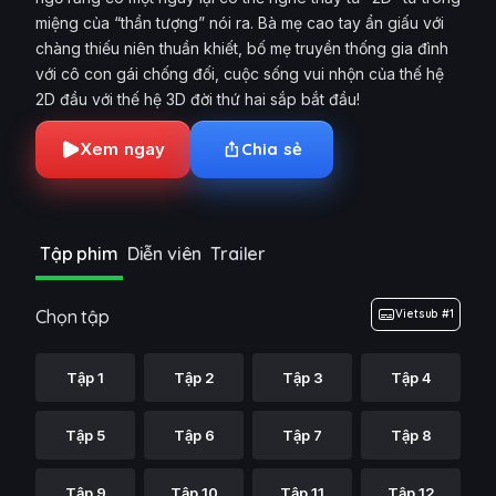
miệng của “thần tượng” nói ra. Bà mẹ cao tay ẩn giấu với
chàng thiếu niên thuần khiết, bố mẹ truyền thống gia đình
với cô con gái chống đối, cuộc sống vui nhộn của thế hệ
2D đầu với thế hệ 3D đời thứ hai sắp bắt đầu!
Xem ngay
Chia sẻ
Tập phim
Diễn viên
Trailer
Chọn tập
Vietsub #1
Tập 1
Tập 2
Tập 3
Tập 4
Tập 5
Tập 6
Tập 7
Tập 8
Tập 9
Tập 10
Tập 11
Tập 12