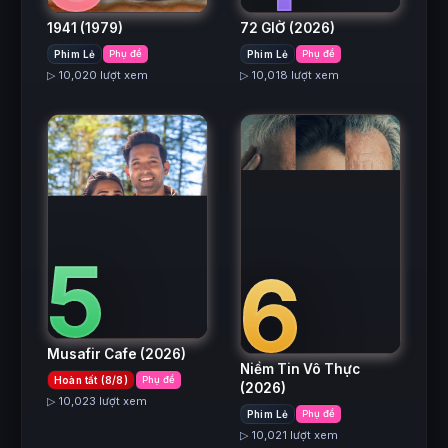
1941
(1979)
72 GIỜ
(2026)
Phim Lẻ
Phụ đề
Phim Lẻ
Phụ đề
▷ 10,020 lượt xem
▷ 10,018 lượt xem
5
6
Musafir Cafe
(2026)
Niềm Tin Vô Thực
Hoàn tất (8/8)
Phụ đề
(2026)
▷ 10,023 lượt xem
Phim Lẻ
Phụ đề
▷ 10,021 lượt xem