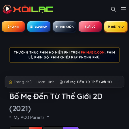
🔒︎ HỘI KÍN
☰ TELEGRAM
🍿 PHIM CHÙA
💃 GÁI GÚ
⚽ THỂ THAO
THƯỞNG THỨC PHIM HD MIỄN PHÍ TRÊN
PHIMABC.COM
, PHIM
LẺ, PHIM BỘ, PHIM CHIẾU RẠP PHONG PHÚ.
Trang chủ
Hoạt Hình
🎬
Bố Mẹ Đến Từ Thế Giới 2D
Bố Mẹ Đến Từ Thế Giới 2D
(2021)
My ACG Parents