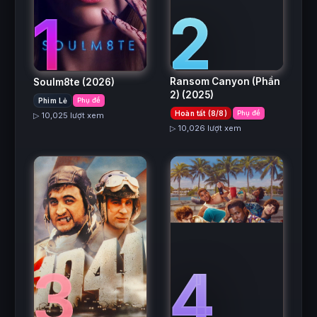
2
1
Ransom Canyon (Phần
Soulm8te
(2026)
2)
(2025)
Phim Lẻ
Phụ đề
Hoàn tất (8/8)
Phụ đề
▷ 10,025 lượt xem
▷ 10,026 lượt xem
3
4