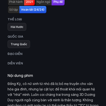
Phát hành
2021
Ngôn ngữ
Phụ đề
Số tập
Hoàn tất (24/24)
THỂ LOẠI
Hài Hước
QUỐC GIA
Trung Quốc
ĐẠO DIỄN
DIỄN VIÊN
Nội dung phim
Đồng Kỳ, cô nữ sinh từ nhỏ đã bị bố mẹ truyền cho văn
hóa gia đình, nhưng lại cật lực để thoát khỏi mối quan hệ
với “nhà” mình. Luôn coi chàng trai trong sáng 3D Dương
Duy người ngồi cùng bàn với mình là thần tượng. Không
ngờ rằng có một ngày lại có thể nghe thấy từ “2D” từ trong