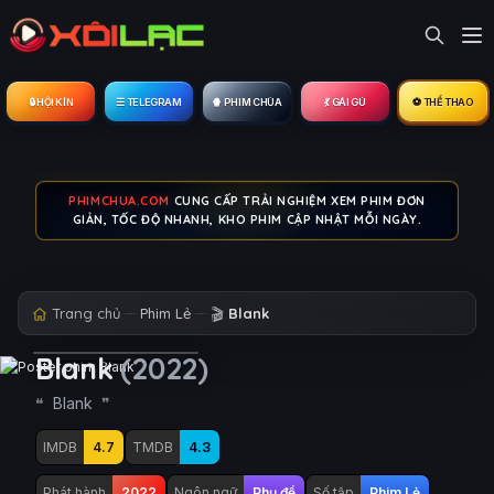
🔒︎ HỘI KÍN
☰ TELEGRAM
🍿 PHIM CHÙA
💃 GÁI GÚ
⚽ THỂ THAO
PHIMCHUA.COM
CUNG CẤP TRẢI NGHIỆM XEM PHIM ĐƠN
GIẢN, TỐC ĐỘ NHANH, KHO PHIM CẬP NHẬT MỖI NGÀY.
Trang chủ
Phim Lẻ
🎬
Blank
Blank
(2022)
Blank
IMDB
4.7
TMDB
4.3
Phát hành
2022
Ngôn ngữ
Phụ đề
Số tập
Phim Lẻ