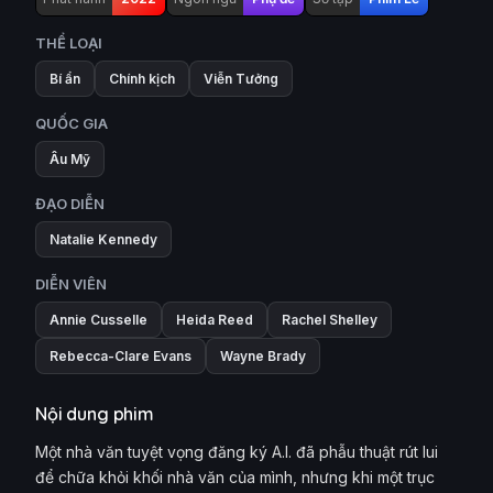
THỂ LOẠI
Bí ẩn
Chính kịch
Viễn Tưởng
QUỐC GIA
Âu Mỹ
ĐẠO DIỄN
Natalie Kennedy
DIỄN VIÊN
Annie Cusselle
Heida Reed
Rachel Shelley
Rebecca-Clare Evans
Wayne Brady
Nội dung phim
Một nhà văn tuyệt vọng đăng ký A.I. đã phẫu thuật rút lui
để chữa khỏi khối nhà văn của mình, nhưng khi một trục