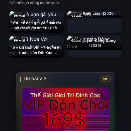
Có thể bạn cũng muốn xem
Tạm Biệt, Lara
(2026)
Đề xuất
Đề xuất
100 cô bạn gái yêu bạn rất
rất rất rất rất nhiều (Phần
3)
(2023)
Lời nguyền Đông Cung
Đề xuất
Đề xuất
(2026)
Ác Nữ Nửa Vời ~Truyền Kì
Hoán Hồn Đổi Xác~
(2026)