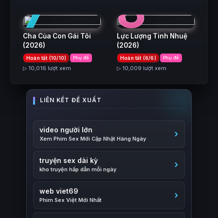
7
8
Cha Của Con Gái Tôi
Lực Lượng Tinh Nhuệ
(2026)
(2026)
Hoàn tất (10/10)
Phụ đề
Hoàn tất (6/6)
Phụ đề
▷ 10,016 lượt xem
▷ 10,009 lượt xem
video người lớn
Xem Phim Sex Mới Cập Nhật Hàng Ngày
truyện sex dài kỳ
kho truyện hấp dẫn mỗi ngày
web viet69
Phim Sex Việt Mới Nhất