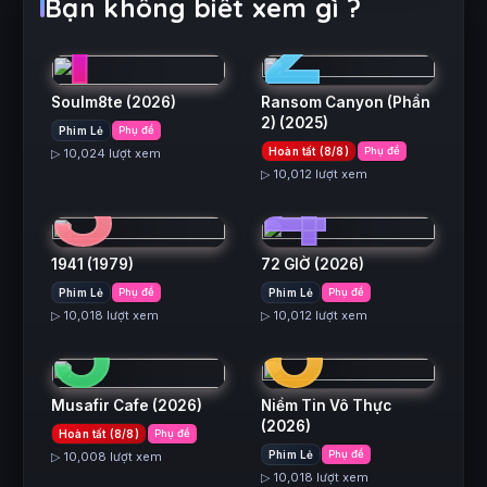
1
2
Bạn không biết xem gì ?
Soulm8te
(2026)
Ransom Canyon (Phần
2)
(2025)
Phim Lẻ
Phụ đề
3
4
Hoàn tất (8/8)
Phụ đề
▷ 10,024 lượt xem
▷ 10,012 lượt xem
1941
(1979)
72 GIỜ
(2026)
5
6
Phim Lẻ
Phụ đề
Phim Lẻ
Phụ đề
▷ 10,018 lượt xem
▷ 10,012 lượt xem
Musafir Cafe
(2026)
Niềm Tin Vô Thực
(2026)
Hoàn tất (8/8)
Phụ đề
Phim Lẻ
Phụ đề
▷ 10,008 lượt xem
▷ 10,018 lượt xem