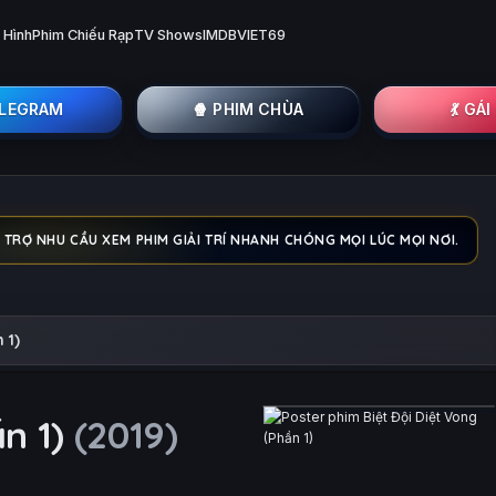
 Hình
Phim Chiếu Rạp
TV Shows
IMDB
VIET69
ELEGRAM
🍿 PHIM CHÙA
💃 GÁ
Ỗ TRỢ NHU CẦU XEM PHIM GIẢI TRÍ NHANH CHÓNG MỌI LÚC MỌI NƠI.
 1)
ần 1)
(2019)