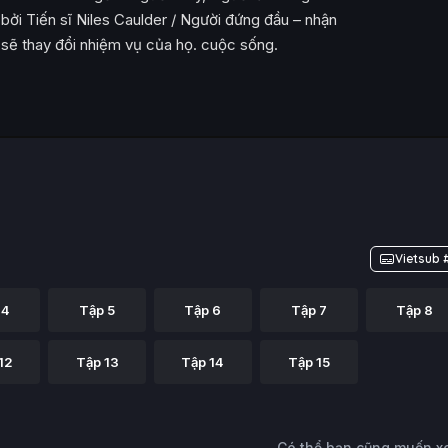
bởi Tiến sĩ Niles Caulder / Người đứng đầu – nhận
sẽ thay đổi nhiệm vụ của họ. cuộc sống.
Vietsub 
 4
Tập 5
Tập 6
Tập 7
Tập 8
12
Tập 13
Tập 14
Tập 15
Có thể bạn cũng muốn 