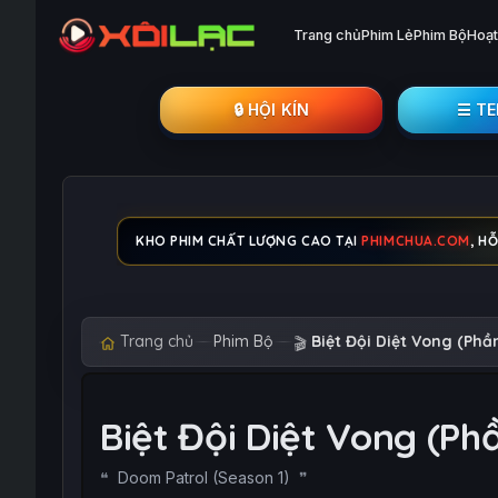
Trang chủ
Phim Lẻ
Phim Bộ
Hoạt
🔒︎ HỘI KÍN
☰ T
KHO PHIM CHẤT LƯỢNG CAO TẠI
PHIMCHUA.COM
, H
Trang chủ
Phim Bộ
Biệt Đội Diệt Vong (Phần
🎬
Biệt Đội Diệt Vong (Ph
Doom Patrol (Season 1)