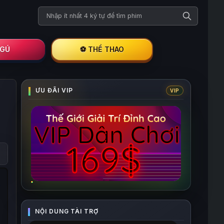
Tìm kiếm phim
I GÚ
⚽ THỂ THAO