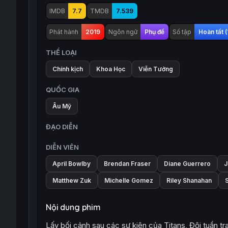
IMDB
7.7
TMDB
7.539
Phát hành
2019
Ngôn ngữ
Phụ đề
Số tập
Hoàn tất (
THỂ LOẠI
Chính kịch
Khoa Học
Viễn Tưởng
QUỐC GIA
Âu Mỹ
ĐẠO DIỄN
DIỄN VIÊN
April Bowlby
Brendan Fraser
Diane Guerrero
J
Matthew Zuk
Michelle Gomez
Riley Shanahan
Nội dung phim
Lấy bối cảnh sau các sự kiện của Titans, Đội tuần 