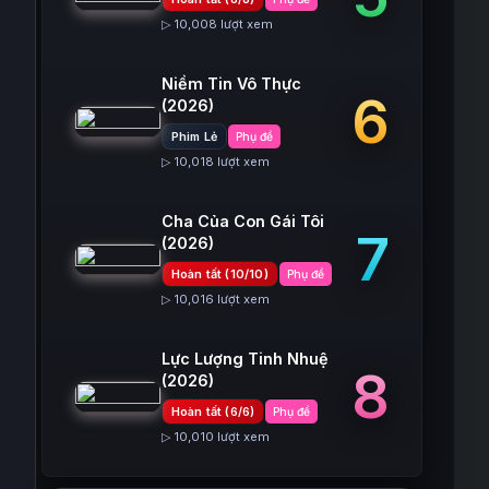
▷ 10,008 lượt xem
Niềm Tin Vô Thực
6
(2026)
Phim Lẻ
Phụ đề
▷ 10,018 lượt xem
Cha Của Con Gái Tôi
7
(2026)
Hoàn tất (10/10)
Phụ đề
▷ 10,016 lượt xem
Lực Lượng Tinh Nhuệ
8
(2026)
Hoàn tất (6/6)
Phụ đề
▷ 10,010 lượt xem