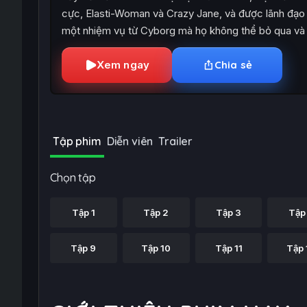
cực, Elasti-Woman và Crazy Jane, và được lãnh đạo 
một nhiệm vụ từ Cyborg mà họ không thể bỏ qua và 
Xem ngay
Chia sẻ
Tập phim
Diễn viên
Trailer
Chọn tập
Tập 1
Tập 2
Tập 3
Tập
Tập 9
Tập 10
Tập 11
Tập 