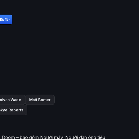
15/15)
oivan Wade
Matt Bomer
Skye Roberts
tra Doom – bao gồm Người máy, Người đàn ông tiêu