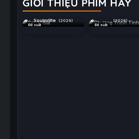
GIỚI THIỆU PHIM HAY
Phương Trình Tình 
Soulm8te
(2026)
(2026)
Đề xuất
Đề xuất