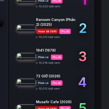
Phim Lẻ
Phụ đề
▷ 10,022 lượt xem
Ransom Canyon (Phần
2
2)
(2025)
Hoàn tất (8/8)
Phụ đề
▷ 10,012 lượt xem
1941
(1979)
3
Phim Lẻ
Phụ đề
▷ 10,018 lượt xem
72 GIỜ
(2026)
4
Phim Lẻ
Phụ đề
▷ 10,012 lượt xem
Musafir Cafe
(2026)
5
Hoàn tất (8/8)
Phụ đề