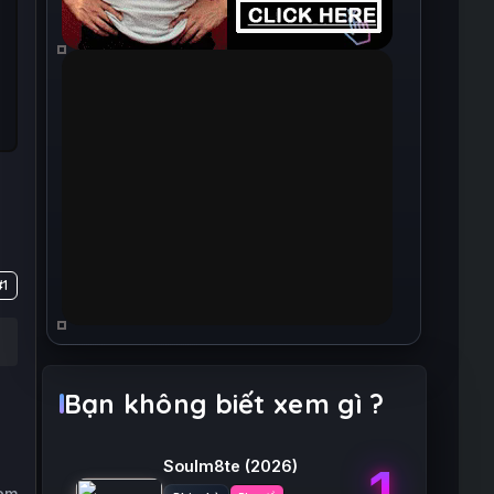
#1
Bạn không biết xem gì ?
Soulm8te
(2026)
1
xem