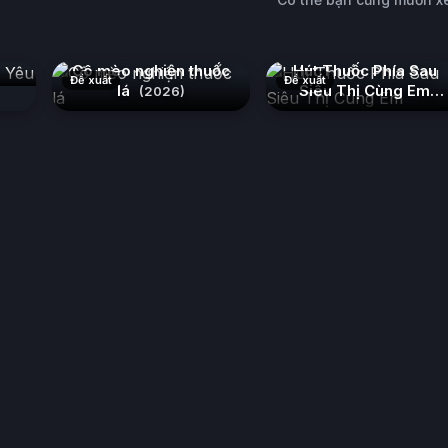
Yêu
Cô mèo nghiện thuốc
Hút Thuốc Phía Sau
Đề xuất
Đề xuất
lá
Siêu Thị Cùng Em
(2026)
(2026)