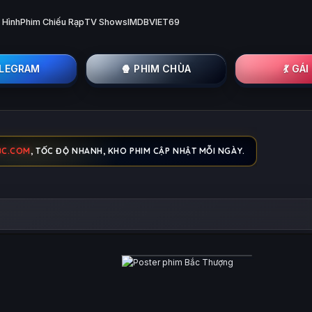
 Hình
Phim Chiếu Rạp
TV Shows
IMDB
VIET69
ELEGRAM
🍿 PHIM CHÙA
💃 GÁ
BC.COM
, TỐC ĐỘ NHANH, KHO PHIM CẬP NHẬT MỖI NGÀY.