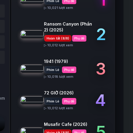
Phim Lẻ
Phụ đề
▷ 10,021 lượt xem
Ransom Canyon (Phần
2
2)
(2025)
Hoàn tất (8/8)
Phụ đề
▷ 10,012 lượt xem
1941
(1979)
3
Phim Lẻ
Phụ đề
▷ 10,018 lượt xem
72 GIỜ
(2026)
4
xem
Phim Lẻ
Phụ đề
▷ 10,012 lượt xem
Musafir Cafe
(2026)
5
Hoàn tất (8/8)
Phụ đề