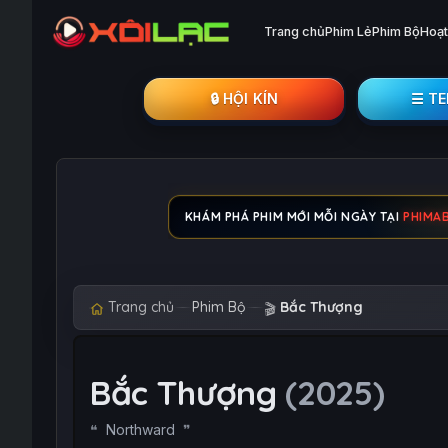
Trang chủ
Phim Lẻ
Phim Bộ
Hoạt
🔒︎ HỘI KÍN
☰ T
KHÁM PHÁ PHIM MỚI MỖI NGÀY TẠI
PHIMA
Trang chủ
Phim Bộ
Bắc Thượng
🎬
Bắc Thượng
(2025)
Northward