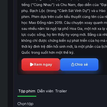
tiếng (“Cùng Nhau”) và Chu Nam, đạo diễn của “Đại 
phụ. Bạch Lộc (trong “Cảnh Sát Vinh Dự”) và u Hào (
phim. Phim dựa trên cuốn tiểu thuyết cùng tên của n
học Mao Đồng năm 2019. Câu chuyện xoay quanh một
sau nhiều năm tái ngộ tại phố Hoa Gia, một nơi xa lạ
lực cuộc sống, họ tìm thấy hy vọng mới. Bằng cái nh
không chỉ được chứng kiến sự phát triển của họ mà 
thời kỳ đình trệ đến hồi sinh mới, là một phần của l
Quốc trong suốt hơn một thế kỷ.
Xem ngay
Chia sẻ
Tập phim
Diễn viên
Trailer
Chọn tập