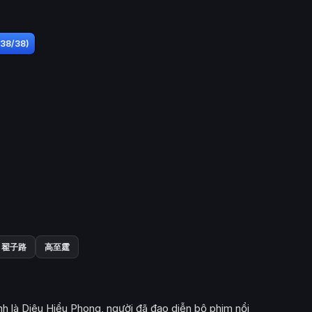
(38/38)
翟子路
高至霆
h là Diêu Hiểu Phong, người đã đạo diễn bộ phim nổi