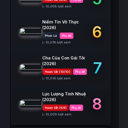
▷ 10,008 lượt xem
Niềm Tin Vô Thực
6
(2026)
Phim Lẻ
Phụ đề
▷ 10,018 lượt xem
Cha Của Con Gái Tôi
7
(2026)
Hoàn tất (10/10)
Phụ đề
▷ 10,016 lượt xem
Lực Lượng Tinh Nhuệ
8
(2026)
Hoàn tất (6/6)
Phụ đề
▷ 10,009 lượt xem