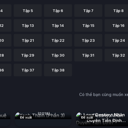
 4
Tập 5
Tập 6
Tập 7
Tập 8
12
Tập 13
Tập 14
Tập 15
Tập 16
20
Tập 21
Tập 22
Tập 23
Tập 24
28
Tập 29
Tập 30
Tập 31
Tập 32
36
Tập 37
Tập 38
Có thể bạn cũng muốn 
uệ
Xanh Thẳm (Phần 3)
(2018)
Love Destiny: Nhân
Đề xuất
Đề xuất
Duyên Tiền Định
(2026)