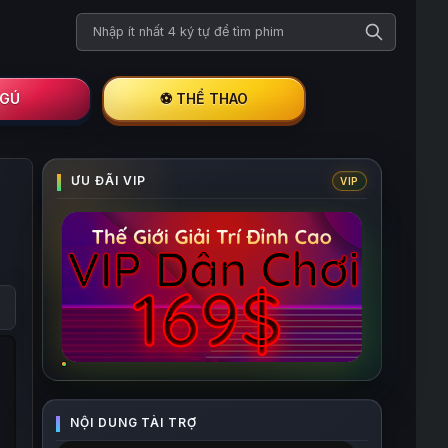
Tìm kiếm phim
I GÚ
⚽ THỂ THAO