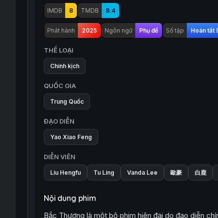
IMDB
8
TMDB
9.4
Phát hành
2025
Ngôn ngữ
Phụ đề
Số tập
Hoàn tất 
THỂ LOẠI
Chính kịch
QUỐC GIA
Trung Quốc
ĐẠO DIỄN
Yao Xiao Feng
DIỄN VIÊN
Liu Hengfu
Tu Ling
Vanda Lee
歐豪
白鹿
Nội dung phim
Bắc Thượng là một bộ phim hiện đại do đạo diễn chín