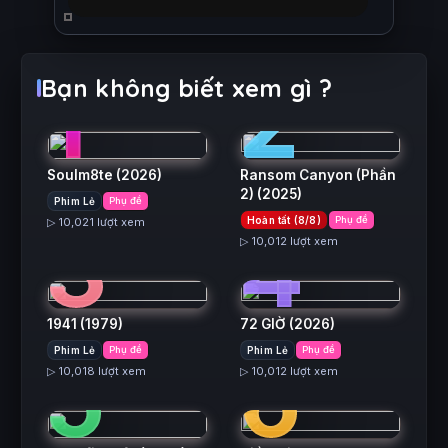
1
2
Bạn không biết xem gì ?
Soulm8te
(2026)
Ransom Canyon (Phần
2)
(2025)
Phim Lẻ
Phụ đề
3
4
Hoàn tất (8/8)
Phụ đề
▷ 10,021 lượt xem
▷ 10,012 lượt xem
1941
(1979)
72 GIỜ
(2026)
5
6
Phim Lẻ
Phụ đề
Phim Lẻ
Phụ đề
▷ 10,018 lượt xem
▷ 10,012 lượt xem