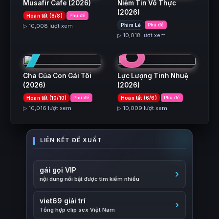
Musafir Cafe
(2026)
Niềm Tin Vô Thực
(2026)
Hoàn tất (8/8)
Phụ đề
7
8
Phim Lẻ
Phụ đề
▷ 10,008 lượt xem
▷ 10,018 lượt xem
Cha Của Con Gái Tôi
Lực Lượng Tinh Nhuệ
(2026)
(2026)
Hoàn tất (10/10)
Phụ đề
Hoàn tất (6/6)
Phụ đề
▷ 10,016 lượt xem
▷ 10,009 lượt xem
gái gọi VIP
nội dung nổi bật được tìm kiếm nhiều
viet69 giải trí
Tổng hợp clip sex Việt Nam