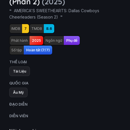
(Phần 2)
(2025)
AMERICA'S SWEETHEARTS: Dallas Cowboys
Cheerleaders (Season 2)
IMDB
7
TMDB
8.6
Phát hành
2025
Ngôn ngữ
Phụ đề
Số tập
Hoàn tất (7/7)
THỂ LOẠI
Tài Liệu
QUỐC GIA
Âu Mỹ
ĐẠO DIỄN
DIỄN VIÊN