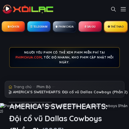
🔒︎ HỘI KÍN
☰ TELEGRAM
🍿 PHIM CHÙA
💃 GÁI GÚ
⚽ THỂ THAO
NGƯỜI YÊU PHIM CÓ THỂ XEM PHIM MIỄN PHÍ TẠI
PHIMCHUA.COM
, TỐC ĐỘ NHANH, KHO PHIM CẬP NHẬT MỖI
NGÀY.
Trang chủ
Phim Bộ
🎬
AMERICA’S SWEETHEARTS: Đội cổ vũ Dallas Cowboys (Phần 2)
AMERICA’S SWEETHEARTS:
Đội cổ vũ Dallas Cowboys