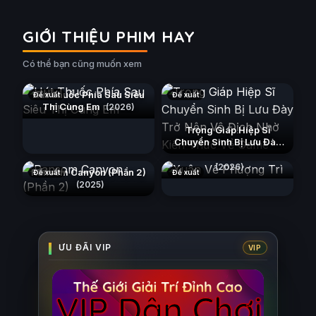
GIỚI THIỆU PHIM HAY
Có thể bạn cũng muốn xem
Hút Thuốc Phía Sau Siêu
Đề xuất
Đề xuất
Thị Cùng Em
(2026)
Trọng Giáp Hiệp Sĩ
Chuyển Sinh Bị Lưu Đày
Trở Nên Vô Địch Nhờ Kiến
Xuân Về Phượng Trì
Thức Về Game
(2026)
(2026)
Ransom Canyon (Phần 2)
Đề xuất
Đề xuất
(2025)