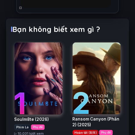
Bạn không biết xem gì ?
2
1
Ransom Canyon (Phần
Soulm8te
(2026)
2)
(2025)
Phim Lẻ
Phụ đề
Hoàn tất (8/8)
Phụ đề
▷ 10,031 lượt xem