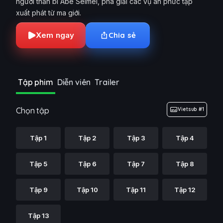
người thần bí Abe Seimei, phá giải các vụ án phức tạp
xuất phát từ ma giới.
Xem ngay
Chia sẻ
Tập phim
Diễn viên
Trailer
Chọn tập
Vietsub #1
Tập 1
Tập 2
Tập 3
Tập 4
Tập 5
Tập 6
Tập 7
Tập 8
Tập 9
Tập 10
Tập 11
Tập 12
Tập 13