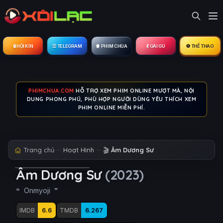
🔒︎ HỘI KÍN
☰ TELEGRAM
🍿 PHIM CHÙA
💃 GÁI GÚ
⚽ THỂ THAO
PHIMCHUA.COM
HỖ TRỢ XEM PHIM ONLINE MƯỢT MÀ, NỘI
DUNG PHONG PHÚ, PHÙ HỢP NGƯỜI DÙNG YÊU THÍCH XEM
PHIM ONLINE MIỄN PHÍ.
Trang chủ
Hoạt Hình
🎬
Âm Dương Sư
Âm Dương Sư
(2023)
Onmyoji
IMDB
6.6
TMDB
6.267