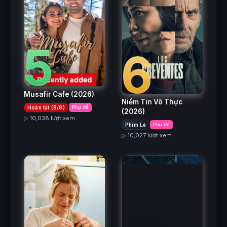
5
6
Musafir Cafe
(2026)
Niềm Tin Vô Thực
Hoàn tất (8/8)
Phụ đề
(2026)
▷ 10,038 lượt xem
Phim Lẻ
Phụ đề
▷ 10,027 lượt xem