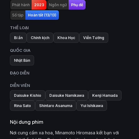
Phát hành
2023
Ngôn ngữ
Phụ đề
Số tập
Hoàn tất (13/13)
THỂ LOẠI
Bí ẩn
Chính kịch
Khoa Học
Viễn Tưởng
QUỐC GIA
Nhật Bản
ĐẠO DIỄN
DIỄN VIÊN
Daisuke Kishio
Daisuke Namikawa
Kenji Hamada
Rina Sato
Shintaro Asanuma
Yui Ishikawa
Nội dung phim
Nơi cung cấm xa hoa, Minamoto Hiromasa kết bạn với