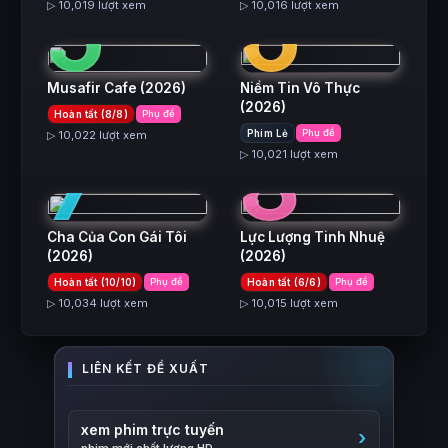
5
6
▷ 10,019 lượt xem
▷ 10,016 lượt xem
Musafir Cafe
(2026)
Niềm Tin Vô Thực
(2026)
Hoàn tất (8/8)
Phụ đề
7
8
Phim Lẻ
Phụ đề
▷ 10,022 lượt xem
▷ 10,021 lượt xem
Cha Của Con Gái Tôi
Lực Lượng Tinh Nhuệ
(2026)
(2026)
Hoàn tất (10/10)
Phụ đề
Hoàn tất (6/6)
Phụ đề
▷ 10,034 lượt xem
▷ 10,015 lượt xem
xem phim trực tuyến