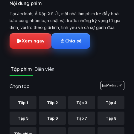
Nội dung phim
Tại Jeddah, Ả Rập Xê Út, một nhà làm phim trẻ đầy hoài
bão cùng nhóm bạn chật vật trước những kỳ vọng từ gia
đình, vai trò theo giới tính, tình yêu và cả sự ganh đua.
Xem ngay
Chia sẻ
Tập phim
Diễn viên
Chọn tập
Vietsub #1
Tập 1
Tập 2
Tập 3
Tập 4
Tập 5
Tập 6
Tập 7
Tập 8
Tập phim