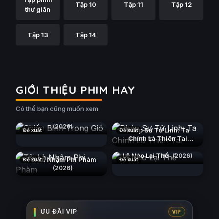
Tập 10
Tập 11
Tập 12
thư giãn
Tập 13
Tập 14
GIỚI THIỆU PHIM HAY
Có thể bạn cũng muốn xem
Chiến Binh Trong Gió
(2026)
Pháp Sư Tử Linh: Ta
Đề xuất
Đề xuất
Chính Là Thiên Tai
(2026)
Lẽ Nào Lại Thế
(2026)
Tôi Là Nhậm Phi Phàm
Đề xuất
Đề xuất
(2026)