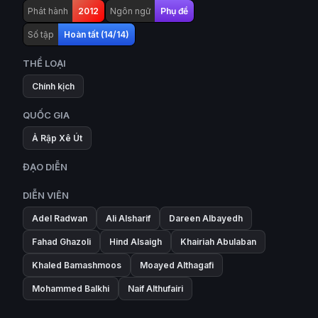
Phát hành
2012
Ngôn ngữ
Phụ đề
Số tập
Hoàn tất (14/14)
THỂ LOẠI
Chính kịch
QUỐC GIA
Ả Rập Xê Út
ĐẠO DIỄN
DIỄN VIÊN
Adel Radwan
Ali Alsharif
Dareen Albayedh
Fahad Ghazoli
Hind Alsaigh
Khairiah Abulaban
Khaled Bamashmoos
Moayed Althagafi
Mohammed Balkhi
Naif Althufairi