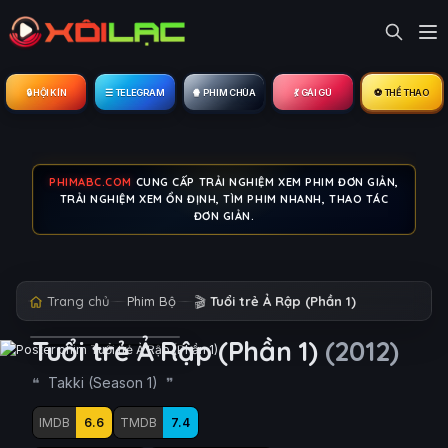
🔒︎ HỘI KÍN
☰ TELEGRAM
🍿 PHIM CHÙA
💃 GÁI GÚ
⚽ THỂ THAO
PHIMABC.COM
CUNG CẤP TRẢI NGHIỆM XEM PHIM ĐƠN GIẢN,
TRẢI NGHIỆM XEM ỔN ĐỊNH, TÌM PHIM NHANH, THAO TÁC
ĐƠN GIẢN.
Trang chủ
Phim Bộ
🎬
Tuổi trẻ Ả Rập (Phần 1)
Tuổi trẻ Ả Rập (Phần 1)
(2012)
Takki (Season 1)
IMDB
6.6
TMDB
7.4