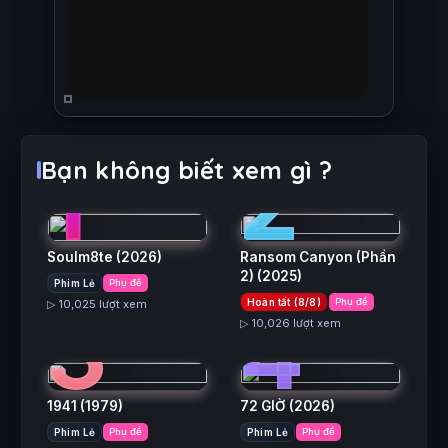
1
2
Bạn không biết xem gì ?
Soulm8te
(2026)
Ransom Canyon (Phần
2)
(2025)
Phim Lẻ
Phụ đề
3
4
Hoàn tất (8/8)
Phụ đề
▷ 10,025 lượt xem
▷ 10,026 lượt xem
1941
(1979)
72 GIỜ
(2026)
Phim Lẻ
Phụ đề
Phim Lẻ
Phụ đề