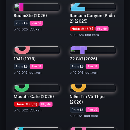
1
2
Soulm8te
(2026)
Ransom Canyon (Phần
2)
(2025)
Phim Lẻ
Phụ đề
3
4
Hoàn tất (8/8)
Phụ đề
▷ 10,025 lượt xem
▷ 10,026 lượt xem
1941
(1979)
72 GIỜ
(2026)
5
6
Phim Lẻ
Phụ đề
Phim Lẻ
Phụ đề
▷ 10,019 lượt xem
▷ 10,016 lượt xem
Musafir Cafe
(2026)
Niềm Tin Vô Thực
(2026)
Hoàn tất (8/8)
Phụ đề
7
8
Phim Lẻ
Phụ đề
▷ 10,022 lượt xem
▷ 10,021 lượt xem