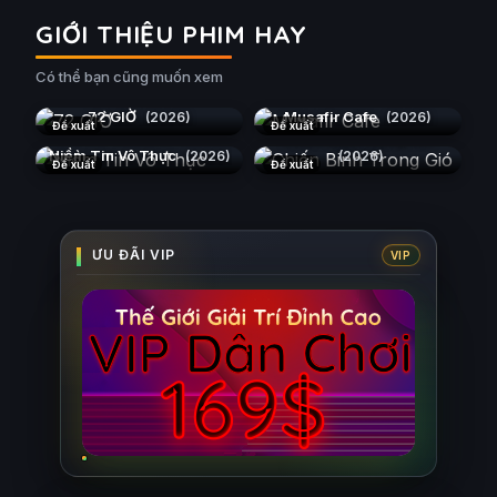
GIỚI THIỆU PHIM HAY
Có thể bạn cũng muốn xem
72 GIỜ
Musafir Cafe
(2026)
(2026)
Đề xuất
Đề xuất
Chiến Binh Trong Gió
Niềm Tin Vô Thực
(2026)
(2026)
Đề xuất
Đề xuất