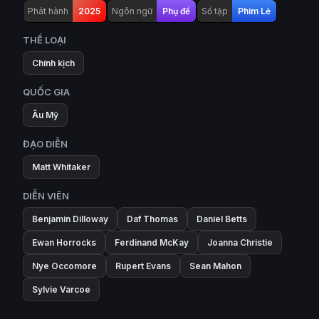
Phát hành
2025
Ngôn ngữ
Phụ đề
Số tập
Phim Lẻ
THỂ LOẠI
Chính kịch
QUỐC GIA
Âu Mỹ
ĐẠO DIỄN
Matt Whitaker
DIỄN VIÊN
Benjamin Dilloway
Daf Thomas
Daniel Betts
Ewan Horrocks
Ferdinand McKay
Joanna Christie
Nye Occomore
Rupert Evans
Sean Mahon
Sylvie Varcoe