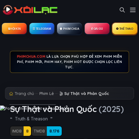
🔒︎ HỘI KÍN
☰ TELEGRAM
🍿 PHIM CHÙA
💃 GÁI GÚ
⚽ THỂ THAO
PHIMCHUA.COM
LÀ LỰA CHỌN PHÙ HỢP ĐỂ XEM PHIM MIỄN
PHÍ, PHIM MỚI, PHIM HAY, PHIM HOT ĐƯỢC CHỌN LỌC LIÊN
TỤC.
Trang chủ
Phim Lẻ
🎬
Sự Thật và Phản Quốc
Sự Thật và Phản Quốc
(2025)
Truth & Treason
IMDB
8
TMDB
8.176