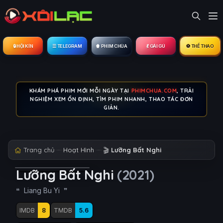
🔒︎ HỘI KÍN
☰ TELEGRAM
🍿 PHIM CHÙA
💃 GÁI GÚ
⚽ THỂ THAO
KHÁM PHÁ PHIM MỚI MỖI NGÀY TẠI
PHIMCHUA.COM
, TRẢI
NGHIỆM XEM ỔN ĐỊNH, TÌM PHIM NHANH, THAO TÁC ĐƠN
GIẢN.
Trang chủ
Hoạt Hình
🎬
Lưỡng Bất Nghi
Lưỡng Bất Nghi
(2021)
Liang Bu Yi
IMDB
8
TMDB
5.6