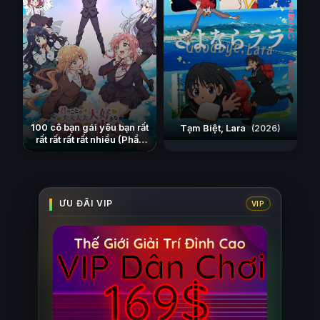
100 cô bạn gái yêu bạn rất
Tạm Biệt, Lara
(2026)
rất rất rất rất nhiều (Phần
3)
(2023)