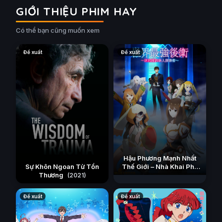
GIỚI THIỆU PHIM HAY
Có thể bạn cũng muốn xem
Đề xuất
Đề xuất
Hậu Phương Mạnh Nhất
Sự Khôn Ngoan Từ Tổn
Thế Giới – Nhà Khai Phá
Thương
Tân Binh Của Vương Quốc
(2021)
Mê Cung
(2026)
Đề xuất
Đề xuất