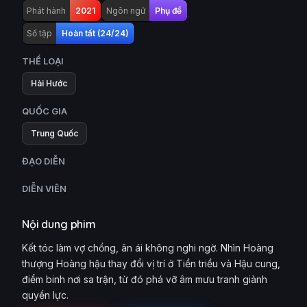
Phát hành
2021
Ngôn ngữ
Phụ đề
Số tập
Hoàn tất (24/24)
THỂ LOẠI
Hài Hước
QUỐC GIA
Trung Quốc
ĐẠO DIỄN
DIỄN VIÊN
Nội dung phim
Kết tóc làm vợ chồng, ân ái không nghi ngờ. Nhìn Hoàng
thượng Hoàng hậu thay đổi vị trí ở Tiền triều và Hậu cung,
điểm binh nơi sa trận, từ đó phá vỡ âm mưu tranh giành
quyền lực.