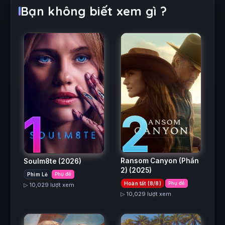
Bạn không biết xem gì ?
2
1
Ransom Canyon (Phần
Soulm8te
(2026)
2)
(2025)
Phim Lẻ
Phụ đề
Hoàn tất (8/8)
Phụ đề
▷ 10,029 lượt xem
▷ 10,029 lượt xem