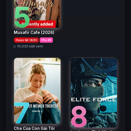
5
Musafir Cafe
(2026)
Hoàn tất (8/8)
Phụ đề
▷ 10,032 lượt xem
7
8
Cha Của Con Gái Tôi