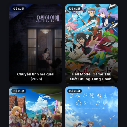
Đề xuất
Đề xuất
Chuyện tình ma quái
Hell Mode: Game Thủ
Xuất Chúng Tung Hoành
(2026)
Chốn Dị Giới Hỗn Nguyên
(Phần 2)
(2026)
Đề xuất
Đề xuất