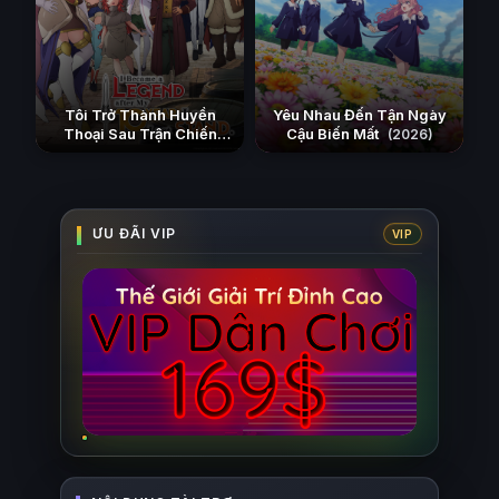
Tôi Trở Thành Huyền
Yêu Nhau Đến Tận Ngày
Thoại Sau Trận Chiến
Cậu Biến Mất
(2026)
Cuối Cùng Kéo Dài 10
Năm
(2026)