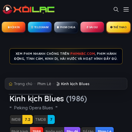
🔒︎ HỘI KÍN
☰ TELEGRAM
🍿 PHIM CHÙA
💃 GÁI GÚ
⚽ THỂ THAO
XEM PHIM NHANH CHÓNG TRÊN
PHIMABC.COM
, PHIM HÀNH
ĐỘNG, TÌNH CẢM, KINH DỊ, HÀI HƯỚC VÀ HOẠT HÌNH ĐẦY ĐỦ.
Trang chủ
Phim Lẻ
🎬
Kinh kịch Blues
Kinh kịch Blues
(1986)
Peking Opera Blues
IMDB
7.2
TMDB
7
Phát hành
1986
Ngôn ngữ
Phụ đề
Số tập
Phim Lẻ