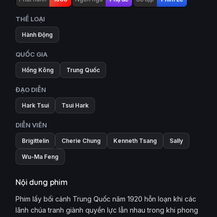
THỂ LOẠI
Hành Động
QUỐC GIA
Hồng Kông
Trung Quốc
ĐẠO DIỄN
Hark Tsui
Tsui Hark
DIỄN VIÊN
Brigittelin
Cherie Chung
Kenneth Tsang
Sally
Wu-Ma Feng
Nội dung phim
Phim lấy bối cảnh Trung Quốc năm 1920 hỗn loạn khi các
lãnh chúa tranh giành quyền lực lẫn nhau trong khi phong