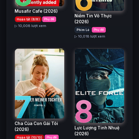
Musafir Cafe
(2026)
Niềm Tin Vô Thực
Hoàn tất (8/8)
Phụ đề
(2026)
▷ 10,008 lượt xem
Phim Lẻ
Phụ đề
▷ 10,018 lượt xem
7
8
Cha Của Con Gái Tôi
Lực Lượng Tinh Nhuệ
(2026)
(2026)
Hoàn tất (10/10)
Phụ đề