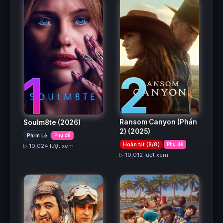
2
1
Ransom Canyon (Phần
Soulm8te
(2026)
2)
(2025)
Phim Lẻ
Phụ đề
Hoàn tất (8/8)
Phụ đề
▷ 10,024 lượt xem
▷ 10,012 lượt xem