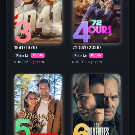
3
4
1941
(1979)
72 GIỜ
(2026)
Phim Lẻ
Phụ đề
Phim Lẻ
Phụ đề
▷ 10,018 lượt xem
▷ 10,012 lượt xem
5
6