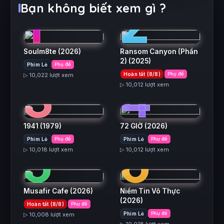
1
2
Bạn không biết xem gì ?
Soulm8te
(2026)
Ransom Canyon (Phần
2)
(2025)
Phim Lẻ
Phụ đề
3
4
Hoàn tất (8/8)
Phụ đề
▷ 10,022 lượt xem
▷ 10,012 lượt xem
1941
(1979)
72 GIỜ
(2026)
5
6
Phim Lẻ
Phụ đề
Phim Lẻ
Phụ đề
▷ 10,018 lượt xem
▷ 10,012 lượt xem
Musafir Cafe
(2026)
Niềm Tin Vô Thực
(2026)
Hoàn tất (8/8)
Phụ đề
Phim Lẻ
Phụ đề
▷ 10,008 lượt xem