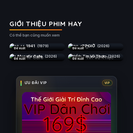
GIỚI THIỆU PHIM HAY
Có thể bạn cũng muốn xem
1941
72 GIỜ
(1979)
(2026)
Đề xuất
Đề xuất
Musafir Cafe
Niềm Tin Vô Thực
(2026)
(2026)
Đề xuất
Đề xuất