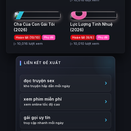
7
8
▷ 10,018 lượt xem
Cha Của Con Gái Tôi
Lực Lượng Tinh Nhuệ
(2026)
(2026)
Hoàn tất (10/10)
Phụ đề
Hoàn tất (6/6)
Phụ đề
▷ 10,016 lượt xem
▷ 10,010 lượt xem
đọc truyện sex
kho truyện hấp dẫn mỗi ngày
xem phim miễn phí
xem online tốc độ cao
gái gọi uy tín
truy cập nhanh mỗi ngày