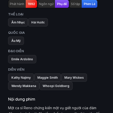
Phát hành
1992
Ngôn ngữ
Phụ đề
Số tập
Phim Lẻ
THỂ LOẠI
Âm Nhạc
Hài Hước
QUỐC GIA
Âu Mỹ
ĐẠO DIỄN
Emile Ardolino
DIỄN VIÊN
Kathy Najimy
Maggie Smith
Mary Wickes
Wendy Makkena
Whoopi Goldberg
Nội dung phim
Một ca sĩ Reno chứng kiến ​​một vụ giết người của đám