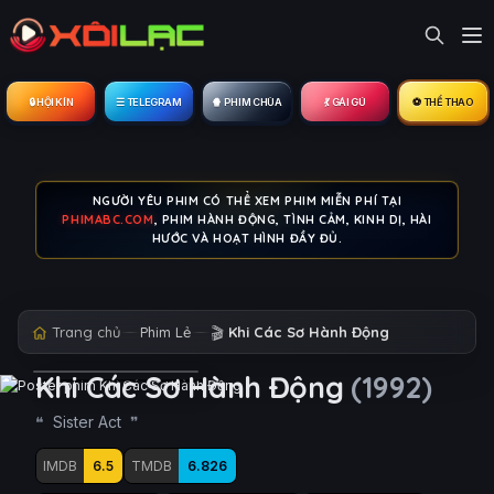
🔒︎ HỘI KÍN
☰ TELEGRAM
🍿 PHIM CHÙA
💃 GÁI GÚ
⚽ THỂ THAO
NGƯỜI YÊU PHIM CÓ THỂ XEM PHIM MIỄN PHÍ TẠI
PHIMABC.COM
, PHIM HÀNH ĐỘNG, TÌNH CẢM, KINH DỊ, HÀI
HƯỚC VÀ HOẠT HÌNH ĐẦY ĐỦ.
Trang chủ
Phim Lẻ
🎬
Khi Các Sơ Hành Động
Khi Các Sơ Hành Động
(1992)
Sister Act
IMDB
6.5
TMDB
6.826