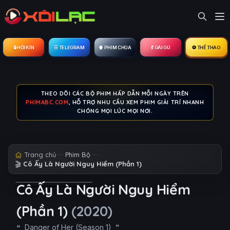
🔒︎ HỘI KÍN
☰ TELEGRAM
🍿 PHIM CHÙA
💃 GÁI GÚ
⚽ THỂ THAO
THEO DÕI CÁC BỘ PHIM HẤP DẪN MỖI NGÀY TRÊN
PHIMABC.COM
, HỖ TRỢ NHU CẦU XEM PHIM GIẢI TRÍ NHANH
CHÓNG MỌI LÚC MỌI NƠI.
Trang chủ
Phim Bộ
🎬
Cô Ấy Là Người Nguy Hiểm (Phần 1)
Cô Ấy Là Người Nguy Hiểm
(Phần 1)
(2020)
Danger of Her (Season 1)