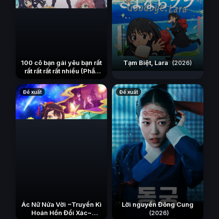
100 cô bạn gái yêu bạn rất
Tạm Biệt, Lara
(2026)
rất rất rất rất nhiều (Phần
3)
(2023)
Đề xuất
Đề xuất
Ác Nữ Nửa Vời ~Truyền Kì
Lời nguyền Đông Cung
Hoán Hồn Đổi Xác~
(2026)