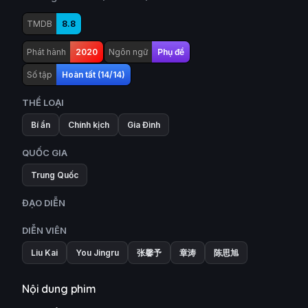
TMDB
8.8
Phát hành
2020
Ngôn ngữ
Phụ đề
Số tập
Hoàn tất (14/14)
THỂ LOẠI
Bí ẩn
Chính kịch
Gia Đình
QUỐC GIA
Trung Quốc
ĐẠO DIỄN
DIỄN VIÊN
Liu Kai
You Jingru
张馨予
章涛
陈思旭
Nội dung phim