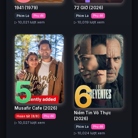
1941
(1979)
72 GIỜ
(2026)
Phim Lẻ
Phụ đề
Phim Lẻ
Phụ đề
▷ 10,021 lượt xem
▷ 10,019 lượt xem
5
6
Musafir Cafe
(2026)
Niềm Tin Vô Thực
Hoàn tất (8/8)
Phụ đề
(2026)
▷ 10,027 lượt xem
Phim Lẻ
Phụ đề
▷ 10,024 lượt xem