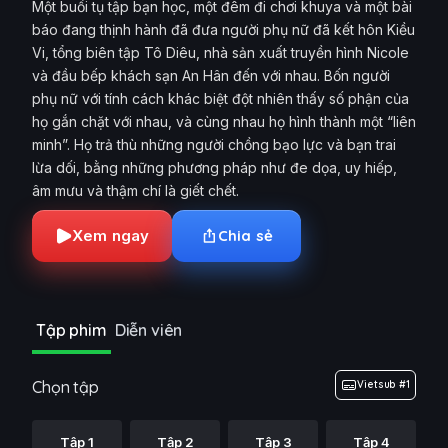
Một buổi tụ tập bạn học, một đêm đi chơi khuya và một bài
báo đang thịnh hành đã đưa người phụ nữ đã kết hôn Kiều
Vi, tổng biên tập Tô Diêu, nhà sản xuất truyền hình Nicole
và đầu bếp khách sạn An Hân đến với nhau. Bốn người
phụ nữ với tính cách khác biệt đột nhiên thấy số phận của
họ gắn chặt với nhau, và cùng nhau họ hình thành một “liên
minh”. Họ trả thù những người chồng bạo lực và bạn trai
lừa dối, bằng những phương pháp như đe dọa, uy hiếp,
âm mưu và thậm chí là giết chết.
Xem ngay
Chia sẻ
Tập phim
Diễn viên
Chọn tập
Vietsub #1
Tập 1
Tập 2
Tập 3
Tập 4