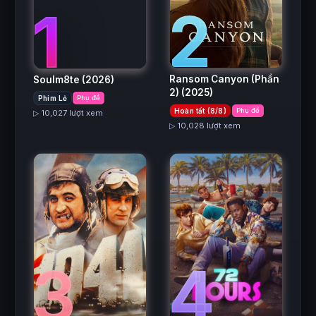
2
1
Ransom Canyon (Phần
Soulm8te
(2026)
2)
(2025)
Phim Lẻ
Phụ đề
Hoàn tất (8/8)
Phụ đề
▷ 10,027 lượt xem
▷ 10,028 lượt xem
3
4