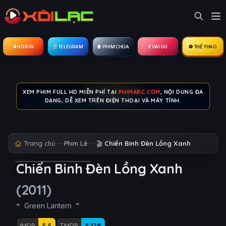
🔒︎ HỘI KÍN
☰ TELEGRAM
🍿 PHIM CHÙA
💃 GÁI GÚ
⚽ THỂ THAO
XEM PHIM FULL HD MIỄN PHÍ TẠI
PHIMABC.COM
, NỘI DUNG ĐA
DẠNG, DỄ XEM TRÊN ĐIỆN THOẠI VÀ MÁY TÍNH.
Trang chủ
Phim Lẻ
🎬
Chiến Binh Đèn Lồng Xanh
Chiến Binh Đèn Lồng Xanh
(2011)
Green Lantern
IMDB
5.5
TMDB
5.176