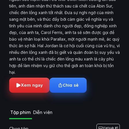
tiên, anh đảm nhận thử thách sau cái chết của Abin Sur,
chiếc đèn lồng xanh tốt nhất. Đưa sự nghi ngờ của mình
sang một bên, và thúc đẩy bởi cảm giác về nghĩa vụ và
tình yêu của mình dành cho người đẹp, đồng nghiệp xinh
đẹp, của anh ta, Carol Ferris, anh ta sẽ sớm được gọi để
bảo vệ nhân loại khỏi Parallax, một người mạnh mẽ, ác quỷ
thức ăn sợ hãi. Hal Jordan là cơ hội cuối cùng của vũ trụ, vì
nhiều đèn lồng xanh đã bị giết và quân đoàn bị suy yếu và
anh ta có thể chỉ là chiếc đèn lồng màu xanh lá cây phù
hợp để làm nhiệm vụ giữ cho thế giới an toàn khỏi bị tổn
hại.
Xem ngay
Chia sẻ
Tập phim
Diễn viên
Chọn tập
Vietsub #1