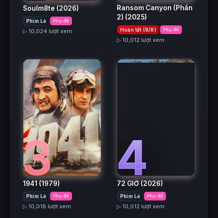
Ransom Canyon (Phần
Soulm8te
(2026)
2)
(2025)
Phim Lẻ
Phụ đề
Hoàn tất (8/8)
Phụ đề
▷ 10,024 lượt xem
▷ 10,012 lượt xem
3
4
1941
(1979)
72 GIỜ
(2026)
Phim Lẻ
Phụ đề
Phim Lẻ
Phụ đề
▷ 10,018 lượt xem
▷ 10,012 lượt xem