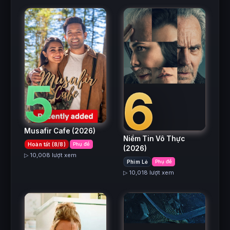
5
6
Musafir Cafe
(2026)
Niềm Tin Vô Thực
Hoàn tất (8/8)
Phụ đề
(2026)
▷ 10,008 lượt xem
Phim Lẻ
Phụ đề
▷ 10,018 lượt xem