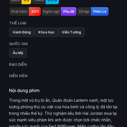
Phát hành
2011
Ngôn ngữ
Phụ đề
Số tập
Phim Lẻ
THỂ LOẠI
Hành Động
Khoa Học
Viễn Tưởng
QUỐC GIA
Âu Mỹ
ĐẠO DIỄN
DIỄN VIÊN
Nội dung phim
Trong một vũ trụ bí ẩn, Quân đoàn Lantern xanh, một lực
lượng phòng thủ ưu việt của hòa bình và công lý đã tồn tại
trong nhiều thế kỷ. Thử nghiệm liều lĩnh Hal Jordan mua lại
sức mạnh siêu phàm khi anh được chọn bởi chiếc nhẫn,
nguồn sức mạnh của Fed WillPower. Miễn cưỡng lần đầu