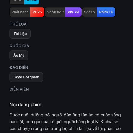
Phát hành
2025
Ngôn ngữ
Phụ đề
Số tập
Phim Lẻ
THỂ LOẠI
Tài Liệu
QUỐC GIA
Âu Mỹ
ĐẠO DIỄN
Skye Borgman
DIỄN VIÊN
Nội dung phim
Được nuôi dưỡng bởi người đàn ông tàn ác có cuộc sống
hai mặt, con gái của kẻ giết người hàng loạt BTK chia sẻ
câu chuyện rùng rợn trong bộ phim tài liệu về tội phạm có