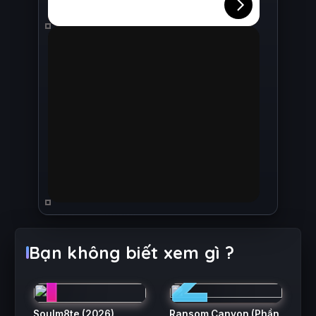
1
2
Bạn không biết xem gì ?
Soulm8te
(2026)
Ransom Canyon (Phần