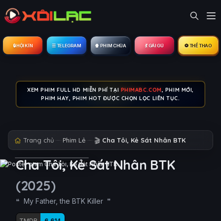
🔒︎ HỘI KÍN
☰ TELEGRAM
🍿 PHIM CHÙA
💃 GÁI GÚ
⚽ THỂ THAO
XEM PHIM FULL HD MIỄN PHÍ TẠI
PHIMABC.COM
, PHIM MỚI,
PHIM HAY, PHIM HOT ĐƯỢC CHỌN LỌC LIÊN TỤC.
Trang chủ
Phim Lẻ
🎬
Cha Tôi, Kẻ Sát Nhân BTK
Cha Tôi, Kẻ Sát Nhân BTK
(2025)
My Father, the BTK Killer
TMDB
6.614