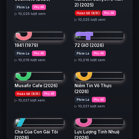
2)
(2025)
Phim Lẻ
Phụ đề
3
4
Hoàn tất (8/8)
Phụ đề
▷ 10,025 lượt xem
▷ 10,025 lượt xem
1941
(1979)
72 GIỜ
(2026)
5
6
Phim Lẻ
Phụ đề
Phim Lẻ
Phụ đề
▷ 10,019 lượt xem
▷ 10,016 lượt xem
Musafir Cafe
(2026)
Niềm Tin Vô Thực
(2026)
Hoàn tất (8/8)
Phụ đề
7
8
Phim Lẻ
Phụ đề
▷ 10,021 lượt xem
▷ 10,021 lượt xem
Cha Của Con Gái Tôi
Lực Lượng Tinh Nhuệ
(2026)
(2026)