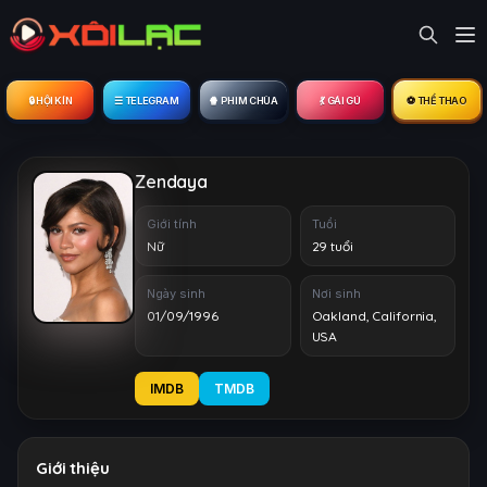
🔒︎ HỘI KÍN
☰ TELEGRAM
🍿 PHIM CHÙA
💃 GÁI GÚ
⚽ THỂ THAO
Zendaya
Giới tính
Tuổi
Nữ
29 tuổi
Ngày sinh
Nơi sinh
01/09/1996
Oakland, California,
USA
IMDB
TMDB
Giới thiệu