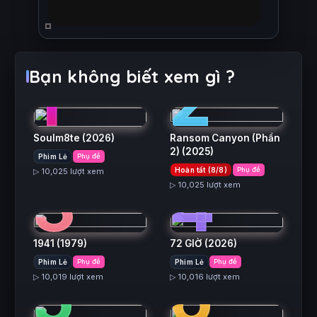
1
2
Bạn không biết xem gì ?
Soulm8te
(2026)
Ransom Canyon (Phần
2)
(2025)
Phim Lẻ
Phụ đề
3
4
Hoàn tất (8/8)
Phụ đề
▷ 10,025 lượt xem
▷ 10,025 lượt xem
1941
(1979)
72 GIỜ
(2026)
5
6
Phim Lẻ
Phụ đề
Phim Lẻ
Phụ đề
▷ 10,019 lượt xem
▷ 10,016 lượt xem