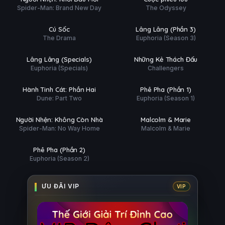
Spider-Man: Brand New Day
The Odyssey
Phim Lẻ
Hoàn tất (8/8)
Ụ
PHỤ
HD
HD
Cú Sốc
Lâng Lâng (Phần 3)
ĐỀ
The Drama
Euphoria (Season 3)
 tất (2/2)
Phim Lẻ
Ụ
PHỤ
HD
HD
Lâng Lâng (Specials)
Những Kẻ Thách Đấu
ĐỀ
Euphoria (Specials)
Challengers
Phim Lẻ
Hoàn tất (8/8)
Ụ
PHỤ
HD
HD
Hành Tinh Cát: Phần Hai
Phê Pha (Phần 1)
ĐỀ
Dune: Part Two
Euphoria (Season 1)
Phim Lẻ
Phim Lẻ
Ụ
PHỤ
FHD
HD
Người Nhện: Không Còn Nhà
Malcolm & Marie
ĐỀ
Spider-Man: No Way Home
Malcolm & Marie
 tất (8/8)
Ụ
HD
Phê Pha (Phần 2)
Euphoria (Season 2)