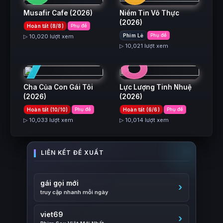
Musafir Cafe
(2026)
Niềm Tin Vô Thực
(2026)
Hoàn tất (8/8)
Phụ đề
7
8
Phim Lẻ
Phụ đề
▷ 10,020 lượt xem
▷ 10,021 lượt xem
Cha Của Con Gái Tôi
Lực Lượng Tinh Nhuệ
(2026)
(2026)
Hoàn tất (10/10)
Phụ đề
Hoàn tất (6/6)
Phụ đề
▷ 10,033 lượt xem
▷ 10,014 lượt xem
gái gọi mới
truy cập nhanh mỗi ngày
viet69