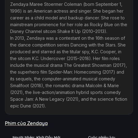
Zendaya Maree Stoermer Coleman (born September 1,
1996) is an American actress and singer. She began her
career as a child model and backup dancer. She rose to
mainstream prominence for her role as Rocky Blue on the
Disney Channel sitcom Shake It Up (2010–2013).
In 2013, Zendaya was a contestant on the 16th season of
the dance competition series Dancing with the Stars. She
produced and starred as the titular spy, K.C. Cooper, in
the sitcom K.C. Undercover (2015–2018). Her film roles
include the musical drama The Greatest Showman (2017),
the superhero film Spider-Man: Homecoming (2017) and
its sequels, the computer-animated musical comedy
Smallfoot (2018), the romantic drama Malcolm & Marie
(2021), the live-action/animation hybrid sports comedy
Space Jam: A New Legacy (2021), and the science fiction
epic Dune (2021).
Phim của Zendaya
Trailer
Trailer
Ụ
PHỤ
HD
HD
Người Nhện: Khởi Đầu Mới
Cuộc phiêu lưu
ĐỀ