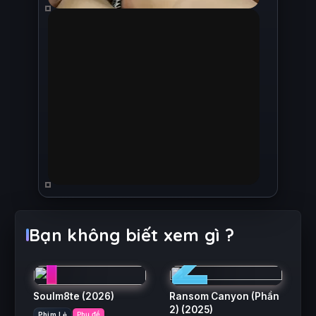
1
2
Bạn không biết xem gì ?
Soulm8te
(2026)
Ransom Canyon (Phần
2)
(2025)
Phim Lẻ
Phụ đề