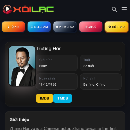
🔒︎ HỘI KÍN
☰ TELEGRAM
🍿 PHIM CHÙA
💃 GÁI GÚ
⚽ THỂ THAO
Trương Hàn
Giới tính
Tuổi
Nam
62 tuổi
Ngày sinh
Nơi sinh
19/12/1963
Beijing, China
IMDB
TMDB
Giới thiệu
Zhang Hanyu is a Chinese actor. Zhang became the first