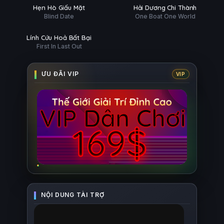
G
PHỤ
HD
HD
Hẹn Hò Giấu Mặt
Hải Dương Chi Thành
G
ĐỀ
Blind Date
One Boat One World
 tất (8/8)
Ụ
HD
Lính Cứu Hoả Bất Bại
First In Last Out