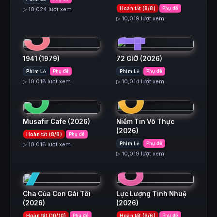
3
4
Hoàn tất (8/8)
Phụ đề
▷ 10,024 lượt xem
▷ 10,019 lượt xem
1941
(1979)
72 GIỜ
(2026)
5
6
Phim Lẻ
Phụ đề
Phim Lẻ
Phụ đề
▷ 10,018 lượt xem
▷ 10,014 lượt xem
Musafir Cafe
(2026)
Niềm Tin Vô Thực
(2026)
Hoàn tất (8/8)
Phụ đề
7
8
Phim Lẻ
Phụ đề
▷ 10,016 lượt xem
▷ 10,019 lượt xem
Cha Của Con Gái Tôi
Lực Lượng Tinh Nhuệ
(2026)
(2026)
Hoàn tất (10/10)
Phụ đề
Hoàn tất (6/6)
Phụ đề