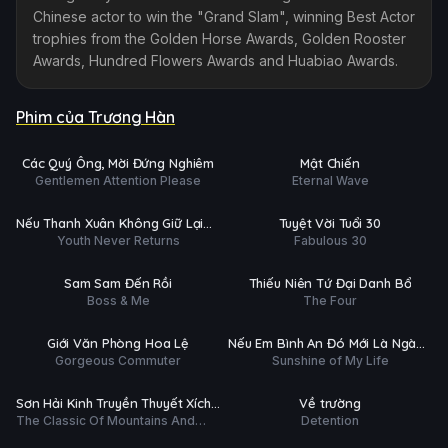
Chinese actor to win the "Grand Slam", winning Best Actor
trophies from the Golden Horse Awards, Golden Rooster
Awards, Hundred Flowers Awards and Huabiao Awards.
Phim của Trương Hàn
tất (39/40)
Phim Lẻ
Ụ
PHỤ
HD
HD
Các Quý Ông, Mời Đứng Nghiêm
Mật Chiến
ĐỀ
Gentlemen Attention Please
Eternal Wave
Phim Lẻ
Hoàn tất (76/76)
Ụ
THUYẾT
HD
HD
Nếu Thanh Xuân Không Giữ Lại
Tuyệt Vời Tuổi 30
MINH
Youth Never Returns
Fabulous 30
Được
tất (33/33)
Hoàn tất (44/44)
T
THUYẾT
HD
HD
Sam Sam Đến Rồi
Thiếu Niên Tứ Đại Danh Bổ
MINH
Boss & Me
The Four
tất (48/42)
Hoàn tất (45/45)
T
P.ĐỀ +
HD
HD
Giới Văn Phòng Hoa Lệ
Nếu Em Bình An Đó Mới Là Ngày
T.MINH
Gorgeous Commuter
Sunshine of My Life
Đẹp Trời
p 46/46
Hoàn tất (8/8)
T
PHỤ
HD
HD
Sơn Hải Kinh Truyền Thuyết Xích
Về trường
ĐỀ
The Classic Of Mountains And
Detention
Ảnh
tất (52/52)
Hoàn tất (43/43)
Seas