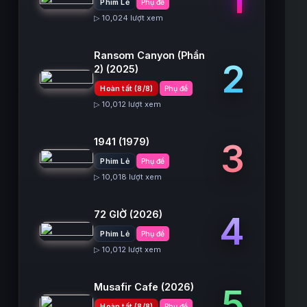
Phim Lẻ
Phụ đề
▷ 10,024 lượt xem
Ransom Canyon (Phần
2
2)
(2025)
Hoàn tất (8/8)
Phụ đề
▷ 10,012 lượt xem
1941
(1979)
3
Phim Lẻ
Phụ đề
▷ 10,018 lượt xem
72 GIỜ
(2026)
4
Phim Lẻ
Phụ đề
▷ 10,012 lượt xem
Musafir Cafe
(2026)
5
Hoàn tất (8/8)
Phụ đề