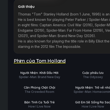
Giới thiệu
Thomas "Tom" Stanley Holland (born 1 June, 1996) is an 
He is best known for playing Peter Parker / Spider-Man 
in eight films: Captain America: Civil War (2016), Spider
Endgame (2019), Spider-Man: Far From Home (2019), V
(2021), and Spider-Man: Brand New Day (2026).
He is also known for playing the title role in Billy Elliot 
starring in the 2012 film The Impossible.
Phim của Tom Holland
Trailer
Trailer
PHỤ
PHỤ
HD
HD
Người Nhện: Khởi Đầu Mới
Cuộc phiêu lưu
ĐỀ
ĐỀ
Spider-Man: Brand New Day
The Odyssey
Hoàn tất (10/10)
Phim Lẻ
PHỤ
PHỤ
HD
HD
Căn Phòng Chật Chội
Người Nhện: Trở về nh
ĐỀ
ĐỀ
The Crowded Room
Spider-Man: Homecomi
Phim Lẻ
Phim Lẻ
THUYẾT
PHỤ
HD
HD
Bản Tình Ca Tuổi Trẻ
Giờ Em Sẽ Sống Ra Sa
MINH
ĐỀ
How I Live Now
How I Live Now