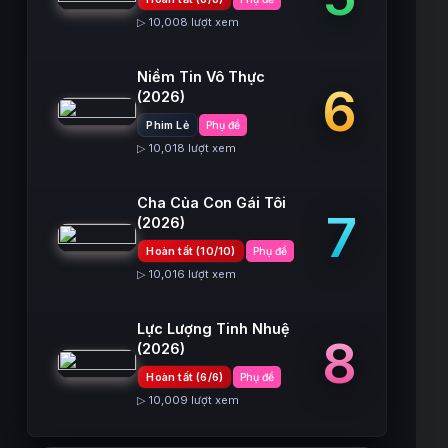
▷ 10,008 lượt xem
Niềm Tin Vô Thực
6
(2026)
Phim Lẻ
Phụ đề
▷ 10,018 lượt xem
Cha Của Con Gái Tôi
7
(2026)
Hoàn tất (10/10)
Phụ đề
▷ 10,016 lượt xem
Lực Lượng Tinh Nhuệ
8
(2026)
Hoàn tất (6/6)
Phụ đề
▷ 10,009 lượt xem