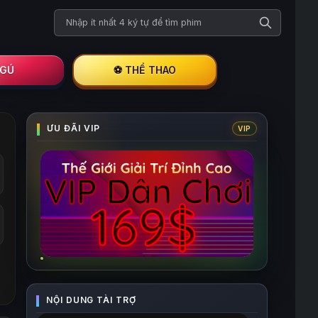
Tìm kiếm phim
I GÚ
⚽ THỂ THAO