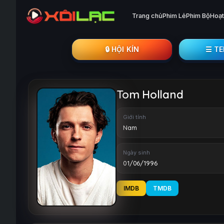
Trang chủ
Phim Lẻ
Phim Bộ
Hoạt
🔒︎ HỘI KÍN
☰ T
Tom Holland
Giới tính
Nam
Ngày sinh
01/06/1996
IMDB
TMDB