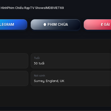
 Hình
Phim Chiếu Rạp
TV Shows
IMDB
VIET69
ELEGRAM
🍿 PHIM CHÙA
💃 GÁ
Tuổi
30 tuổi
Nơi sinh
Surrey, England, UK