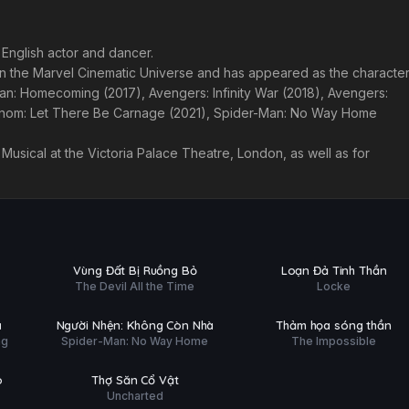
English actor and dancer.
in the Marvel Cinematic Universe and has appeared as the characte
-Man: Homecoming (2017), Avengers: Infinity War (2018), Avengers:
enom: Let There Be Carnage (2021), Spider-Man: No Way Home
the Musical at the Victoria Palace Theatre, London, as well as for
Phim Lẻ
Phim Lẻ
PHỤ
PHỤ
HD
HD
Vùng Đất Bị Ruồng Bỏ
Loạn Đả Tinh Thần
ĐỀ
ĐỀ
The Devil All the Time
Locke
Phim Lẻ
Phim Lẻ
PHỤ
PHỤ
FHD
HD
à
Người Nhện: Không Còn Nhà
Thảm họa sóng thần
ĐỀ
ĐỀ
ng
Spider-Man: No Way Home
The Impossible
Phim Lẻ
PHỤ
HD
o
Thợ Săn Cổ Vật
ĐỀ
Uncharted