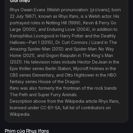
Giới thiệu
Rhys Owain Evans (Welsh pronunciation: [r̥ɨːsˈivans]; born
22 July 1967), known as Rhys Ifans, is a Welsh actor. His
portrayed roles in Notting Hill (1999), Kevin & Perry Go
Large (2000), and Enduring Love (2004), in addition to
Xenophilius Lovegood in Harry Potter and the Deathly
Hallows—Part 1 (2010), Dr. Curt Connors / Lizard in The
Amazing Spider-Man (2012) and Spider-Man: No Way
Home (2021), and Grigori Rasputin in The King's Man
(2021). His television roles include Hector DeJean in the
Epix thriller series Berlin Station, Mycroft Holmes in the
CBS series Elementary, and Otto Hightower in the HBO
fantasy series House of the Dragon.
Ifans was also formerly the frontman of the rock bands
The Peth and Super Furry Animals.
Description above from the Wikipedia article Rhys Ifans,
licensed under CC-BY-SA, full list of contributors on
Wikipedia.
Phim của Rhys Ifans