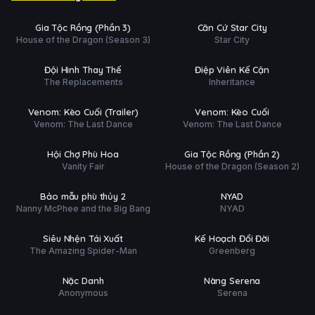
Tập 5/8
Tập 7/8
Ụ
PHỤ
HD
HD
Gia Tộc Rồng (Phần 3)
Căn Cứ Star City
ĐỀ
House of the Dragon (Season 3)
Star City
Phim Lẻ
Phim Lẻ
Ụ
PHỤ
HD
HD
Đội Hình Thay Thế
Điệp Viên Kế Cận
ĐỀ
The Replacements
Inheritance
Trailer
Phim Lẻ
Ụ
PHỤ
HD
HD
Venom: Kèo Cuối (Trailer)
Venom: Kèo Cuối
ĐỀ
Venom: The Last Dance
Venom: The Last Dance
Phim Lẻ
Hoàn tất (8/8)
Ụ
PHỤ
HD
HD
Hội Chợ Phù Hoa
Gia Tộc Rồng (Phần 2)
ĐỀ
Vanity Fair
House of the Dragon (Season 2)
Phim Lẻ
Phim Lẻ
Ụ
PHỤ
HD
HD
Bảo mẫu phù thủy 2
NYAD
ĐỀ
Nanny McPhee and the Big Bang
NYAD
Phim Lẻ
Phim Lẻ
Ụ
PHỤ
HD
HD
Siêu Nhện Tái Xuất
Kế Hoạch Đổi Đời
ĐỀ
The Amazing Spider-Man
Greenberg
Phim Lẻ
Phim Lẻ
Ụ
PHỤ
HD
HD
Nặc Danh
Nàng Serena
ĐỀ
Anonymous
Serena
Phim Lẻ
Phim Lẻ