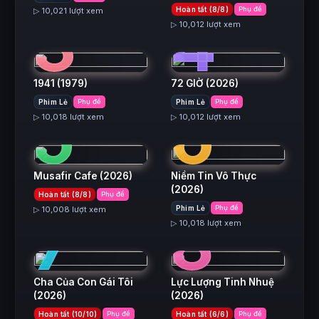
3
4
Hoàn tất (8/8)
Phụ đề
▷ 10,021 lượt xem
▷ 10,012 lượt xem
1941
(1979)
72 GIỜ
(2026)
5
6
Phim Lẻ
Phụ đề
Phim Lẻ
Phụ đề
▷ 10,018 lượt xem
▷ 10,012 lượt xem
Musafir Cafe
(2026)
Niềm Tin Vô Thực
(2026)
Hoàn tất (8/8)
Phụ đề
7
8
Phim Lẻ
Phụ đề
▷ 10,008 lượt xem
▷ 10,018 lượt xem
Cha Của Con Gái Tôi
Lực Lượng Tinh Nhuệ
(2026)
(2026)
Hoàn tất (10/10)
Phụ đề
Hoàn tất (6/6)
Phụ đề