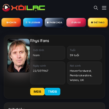
🔒︎ HỘI KÍN
☰ TELEGRAM
🍿 PHIM CHÙA
💃 GÁI GÚ
⚽ THỂ THAO
Rhys Ifans
Giới tính
Tuổi
Nam
59 tuổi
Ngày sinh
Nơi sinh
22/07/1967
Haverfordwest,
Pembrokeshire,
Wales, UK
IMDB
TMDB