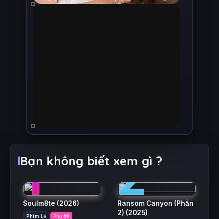
1
2
Bạn không biết xem gì ?
Soulm8te
(2026)
Ransom Canyon (Phần
2)
(2025)
Phim Lẻ
Phụ đề