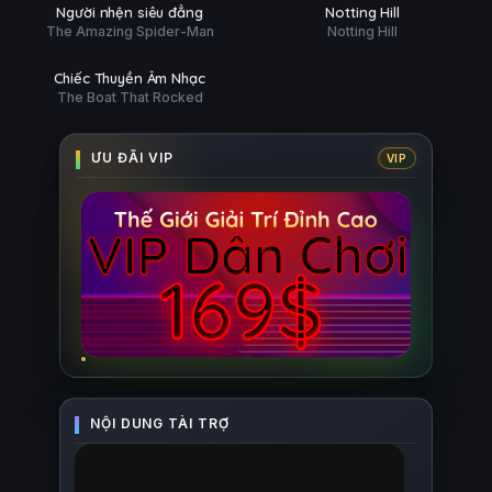
Ụ
PHỤ
HD
HD
Người nhện siêu đẳng
Notting Hill
ĐỀ
The Amazing Spider-Man
Notting Hill
Phim Lẻ
Ụ
HD
Chiếc Thuyền Âm Nhạc
The Boat That Rocked