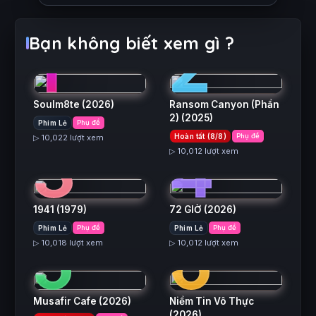
1
2
Bạn không biết xem gì ?
Soulm8te
(2026)
Ransom Canyon (Phần
2)
(2025)
Phim Lẻ
Phụ đề
3
4
Hoàn tất (8/8)
Phụ đề
▷ 10,022 lượt xem
▷ 10,012 lượt xem
1941
(1979)
72 GIỜ
(2026)
5
6
Phim Lẻ
Phụ đề
Phim Lẻ
Phụ đề
▷ 10,018 lượt xem
▷ 10,012 lượt xem
Musafir Cafe
(2026)
Niềm Tin Vô Thực
(2026)