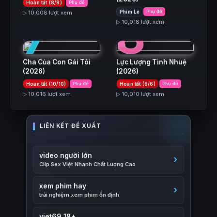
Hoàn tất (8/8)
Phụ đề
7
8
Phim Lẻ
Phụ đề
▷ 10,008 lượt xem
▷ 10,018 lượt xem
Cha Của Con Gái Tôi
Lực Lượng Tinh Nhuệ
(2026)
(2026)
Hoàn tất (10/10)
Phụ đề
Hoàn tất (6/6)
Phụ đề
▷ 10,016 lượt xem
▷ 10,010 lượt xem
video người lớn
Clip Sex Việt Nhanh Chất Lượng Cao
xem phim hay
trải nghiệm xem phim ổn định
viet69 18+