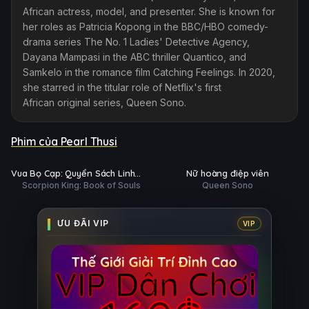
African actress, model, and presenter. She is known for
her roles as Patricia Kopong in the BBC/HBO comedy-
drama series The No. 1 Ladies' Detective Agency,
Dayana Mampasi in the ABC thriller Quantico, and
Samkelo in the romance film Catching Feelings. In 2020,
she starred in the titular role of Netflix's first
African original series, Queen Sono.
Phim của Pearl Thusi
Phim Lẻ
Hoàn tất (6/6)
Ụ
PHỤ
HD
HD
Vua Bọ Cạp: Quyển Sách Linh
Nữ hoàng điệp viên
ĐỀ
Scorpion King: Book of Souls
Queen Sono
Hồn