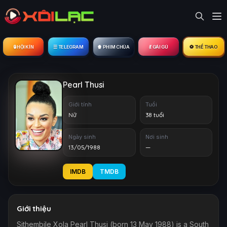
🔒︎ HỘI KÍN
☰ TELEGRAM
🍿 PHIM CHÙA
💃 GÁI GÚ
⚽ THỂ THAO
Pearl Thusi
Giới tính
Tuổi
Nữ
38 tuổi
Ngày sinh
Nơi sinh
13/05/1988
—
IMDB
TMDB
Giới thiệu
Sithembile Xola Pearl Thusi (born 13 May 1988) is a South