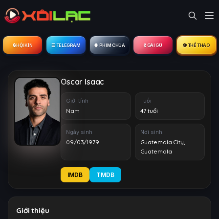
🔒︎ HỘI KÍN
☰ TELEGRAM
🍿 PHIM CHÙA
💃 GÁI GÚ
⚽ THỂ THAO
Oscar Isaac
Giới tính
Tuổi
Nam
47 tuổi
Ngày sinh
Nơi sinh
09/03/1979
Guatemala City,
Guatemala
IMDB
TMDB
Giới thiệu