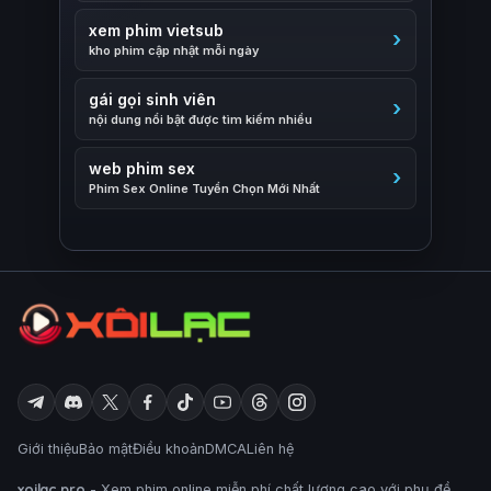
xem phim vietsub
kho phim cập nhật mỗi ngày
gái gọi sinh viên
nội dung nổi bật được tìm kiếm nhiều
web phim sex
Phim Sex Online Tuyển Chọn Mới Nhất
Giới thiệu
Bảo mật
Điều khoản
DMCA
Liên hệ
xoilac.pro
- Xem phim online miễn phí chất lượng cao với phụ đề