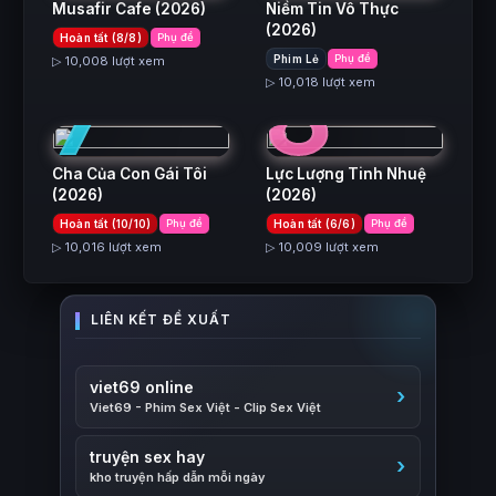
Musafir Cafe
(2026)
Niềm Tin Vô Thực
(2026)
Hoàn tất (8/8)
Phụ đề
7
8
Phim Lẻ
Phụ đề
▷ 10,008 lượt xem
▷ 10,018 lượt xem
Cha Của Con Gái Tôi
Lực Lượng Tinh Nhuệ
(2026)
(2026)
Hoàn tất (10/10)
Phụ đề
Hoàn tất (6/6)
Phụ đề
▷ 10,016 lượt xem
▷ 10,009 lượt xem
viet69 online
Viet69 - Phim Sex Việt - Clip Sex Việt
truyện sex hay
kho truyện hấp dẫn mỗi ngày