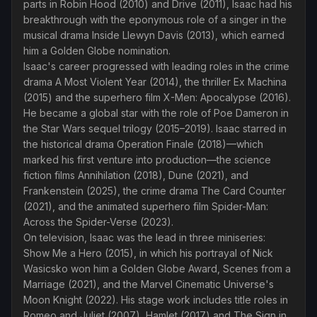
parts in Robin Hood (2010) and Drive (2011), Isaac had his
breakthrough with the eponymous role of a singer in the
musical drama Inside Llewyn Davis (2013), which earned
him a Golden Globe nomination.
Isaac's career progressed with leading roles in the crime
drama A Most Violent Year (2014), the thriller Ex Machina
(2015) and the superhero film X-Men: Apocalypse (2016).
He became a global star with the role of Poe Dameron in
the Star Wars sequel trilogy (2015–2019). Isaac starred in
the historical drama Operation Finale (2018)—which
marked his first venture into production—the science
fiction films Annihilation (2018), Dune (2021), and
Frankenstein (2025), the crime drama The Card Counter
(2021), and the animated superhero film Spider-Man:
Across the Spider-Verse (2023).
On television, Isaac was the lead in three miniseries:
Show Me a Hero (2015), in which his portrayal of Nick
Wasicsko won him a Golden Globe Award, Scenes from a
Marriage (2021), and the Marvel Cinematic Universe's
Moon Knight (2022). His stage work includes title roles in
Romeo and Juliet (2007), Hamlet (2017) and The Sign in