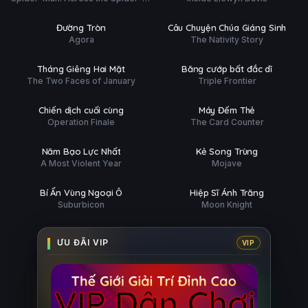
Nhện
Phim Lẻ
Phim Lẻ
Verse
Ụ
PHỤ
HD
HD
Đường Tròn
Câu Chuyện Chúa Giáng Sinh
ĐỀ
Agora
The Nativity Story
Phim Lẻ
Phim Lẻ
Ụ
PHỤ
HD
HD
Tháng Giêng Hai Mặt
Băng cướp bất đắc dĩ
ĐỀ
The Two Faces of January
Triple Frontier
Phim Lẻ
Phim Lẻ
Ụ
PHỤ
HD
HD
Chiến dịch cuối cùng
Máy Đếm Thẻ
ĐỀ
Operation Finale
The Card Counter
Phim Lẻ
Phim Lẻ
Ụ
PHỤ
HD
HD
Năm Bạo Lực Nhất
Kẻ Song Trùng
ĐỀ
A Most Violent Year
Mojave
Phim Lẻ
Hoàn tất (6/6)
Ụ
PHỤ
HD
HD
Bí Ẩn Vùng Ngoại Ô
Hiệp Sĩ Ánh Trăng
ĐỀ
Suburbicon
Moon Knight