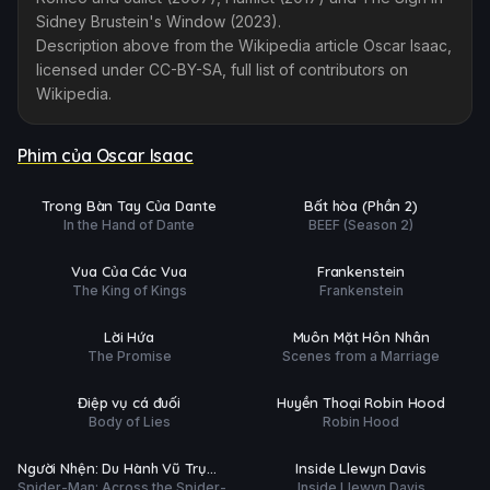
Sidney Brustein's Window (2023).
Description above from the Wikipedia article Oscar Isaac,
licensed under CC-BY-SA, full list of contributors on
Wikipedia.
Phim của Oscar Isaac
Phim Lẻ
Hoàn tất (8/8)
Ụ
PHỤ
HD
HD
Trong Bàn Tay Của Dante
Bất hòa (Phần 2)
ĐỀ
In the Hand of Dante
BEEF (Season 2)
Phim Lẻ
Phim Lẻ
Ụ
PHỤ
HD
HD
Vua Của Các Vua
Frankenstein
ĐỀ
The King of Kings
Frankenstein
Phim Lẻ
Hoàn tất (5/5)
Ụ
PHỤ
HD
HD
Lời Hứa
Muôn Mặt Hôn Nhân
ĐỀ
The Promise
Scenes from a Marriage
Phim Lẻ
Phim Lẻ
Ụ
PHỤ
HD
HD
Điệp vụ cá đuối
Huyền Thoại Robin Hood
ĐỀ
Body of Lies
Robin Hood
Phim Lẻ
Phim Lẻ
Ụ
PHỤ
HD
HD
Người Nhện: Du Hành Vũ Trụ
Inside Llewyn Davis
ĐỀ
Spider-Man: Across the Spider-
Inside Llewyn Davis