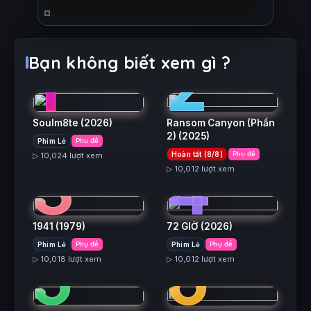
1
2
Bạn không biết xem gì ?
Soulm8te
(2026)
Ransom Canyon (Phần
2)
(2025)
Phim Lẻ
Phụ đề
3
4
Hoàn tất (8/8)
Phụ đề
▷ 10,024 lượt xem
▷ 10,012 lượt xem
1941
(1979)
72 GIỜ
(2026)
5
6
Phim Lẻ
Phụ đề
Phim Lẻ
Phụ đề
▷ 10,018 lượt xem
▷ 10,012 lượt xem