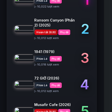
Phim Lẻ
Phụ đề
▷ 10,022 lượt xem
Ransom Canyon (Phần
2
2)
(2025)
Hoàn tất (8/8)
Phụ đề
▷ 10,012 lượt xem
1941
(1979)
3
Phim Lẻ
Phụ đề
▷ 10,018 lượt xem
72 GIỜ
(2026)
4
Phim Lẻ
Phụ đề
▷ 10,012 lượt xem
Musafir Cafe
(2026)
5
Hoàn tất (8/8)
Phụ đề