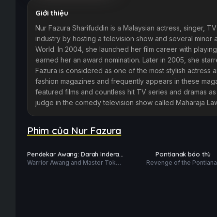
Giới thiệu
Nur Fazura Sharifuddin is a Malaysian actress, singer, T
industry by hosting a television show and several minor 
World. In 2004, she launched her film career with playin
earned her an award nomination. Later in 2005, she starre
Fazura is considered as one of the most stylish actress 
fashion magazines and frequently appears in these magaz
featured films and countless hit TV series and dramas a
judge in the comedy television show called Maharaja L
Phim của Nur Fazura
Phim Lẻ
Phim Lẻ
PHỤ
PHỤ
HD
HD
Pendekar Awang: Darah Indera
Pontianak báo thù
ĐỀ
ĐỀ
Warrior Awang and Master Tok
Revenge of the Pontian
Gajah
Gajah