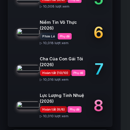
▷ 10,008 lượt xem
Niềm Tin Vô Thực
6
(2026)
Phim Lẻ
Phụ đề
▷ 10,018 lượt xem
Cha Của Con Gái Tôi
7
(2026)
Hoàn tất (10/10)
Phụ đề
▷ 10,016 lượt xem
Lực Lượng Tinh Nhuệ
8
(2026)
Hoàn tất (6/6)
Phụ đề
▷ 10,010 lượt xem