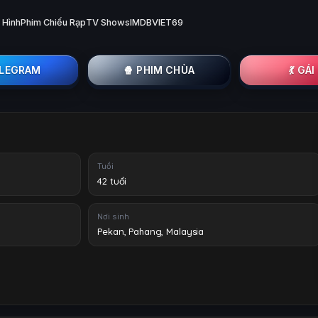
 Hình
Phim Chiếu Rạp
TV Shows
IMDB
VIET69
ELEGRAM
🍿 PHIM CHÙA
💃 GÁ
Tuổi
42 tuổi
Nơi sinh
Pekan, Pahang, Malaysia