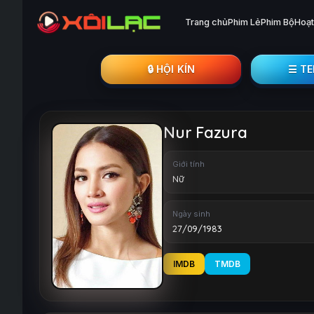
Trang chủ
Phim Lẻ
Phim Bộ
Hoạt
🔒︎ HỘI KÍN
☰ T
Nur Fazura
Giới tính
Nữ
Ngày sinh
27/09/1983
IMDB
TMDB