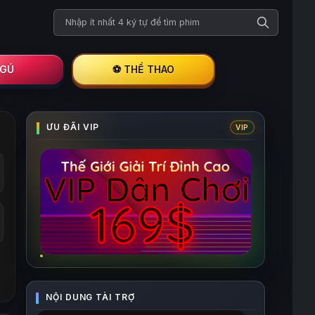
Tìm kiếm phim
I GÚ
⚽ THỂ THAO