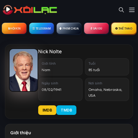
🔒︎ HỘI KÍN
☰ TELEGRAM
🍿 PHIM CHÙA
💃 GÁI GÚ
⚽ THỂ THAO
Nick Nolte
Giới tính
Tuổi
Nam
85 tuổi
Ngày sinh
Nơi sinh
08/02/1941
Omaha, Nebraska,
USA
IMDB
TMDB
Giới thiệu