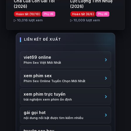
Cha Của Con Gái Tôi
Lực Lượng Tinh Nhuệ
(2026)
(2026)
Hoàn tất (10/10)
Phụ đề
Hoàn tất (6/6)
Phụ đề
▷ 10,016 lượt xem
▷ 10,009 lượt xem
viet69 online
Phim Sex Việt Mới Nhất
xem phim sex
Phim Sex Online Tuyển Chọn Mới Nhất
xem phim trực tuyến
trải nghiệm xem phim ổn định
gái gọi hot
nội dung nổi bật được tìm kiếm nhiều
truyện sex hay