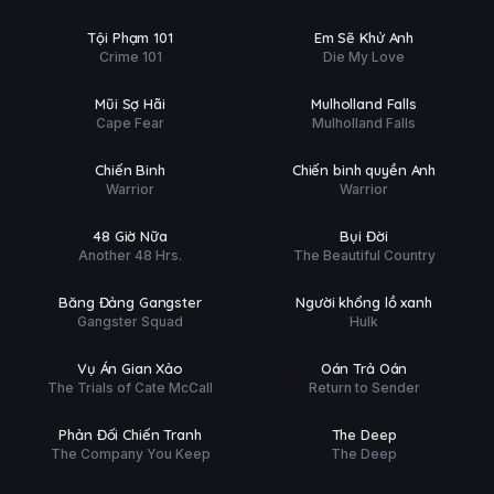
Ụ
PHỤ
HD
HD
Tội Phạm 101
Em Sẽ Khử Anh
ĐỀ
Crime 101
Die My Love
Phim Lẻ
Phim Lẻ
Ụ
PHỤ
HD
HD
Mũi Sợ Hãi
Mulholland Falls
ĐỀ
Cape Fear
Mulholland Falls
Phim Lẻ
Phim Lẻ
T
PHỤ
HD
HD
Chiến Binh
Chiến binh quyền Anh
ĐỀ
Warrior
Warrior
Phim Lẻ
Phim Lẻ
Ụ
PHỤ
HD
HD
48 Giờ Nữa
Bụi Đời
ĐỀ
Another 48 Hrs.
The Beautiful Country
Phim Lẻ
Phim Lẻ
Ụ
PHỤ
HD
HD
Băng Đảng Gangster
Người khổng lồ xanh
ĐỀ
Gangster Squad
Hulk
Phim Lẻ
Phim Lẻ
Ụ
PHỤ
HD
HD
Vụ Án Gian Xảo
Oán Trả Oán
ĐỀ
The Trials of Cate McCall
Return to Sender
Phim Lẻ
Phim Lẻ
Ụ
PHỤ
HD
HD
Phản Đối Chiến Tranh
The Deep
ĐỀ
The Company You Keep
The Deep
Phim Lẻ
Phim Lẻ
Ụ
PHỤ