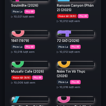
Soulm8te
(2026)
Ransom Canyon (Phần
2)
(2025)
Phim Lẻ
Phụ đề
3
4
Hoàn tất (8/8)
Phụ đề
▷ 10,021 lượt xem
▷ 10,012 lượt xem
1941
(1979)
72 GIỜ
(2026)
5
6
Phim Lẻ
Phụ đề
Phim Lẻ
Phụ đề
▷ 10,018 lượt xem
▷ 10,012 lượt xem
Musafir Cafe
(2026)
Niềm Tin Vô Thực
(2026)
Hoàn tất (8/8)
Phụ đề
7
8
Phim Lẻ
Phụ đề
▷ 10,008 lượt xem
▷ 10,018 lượt xem