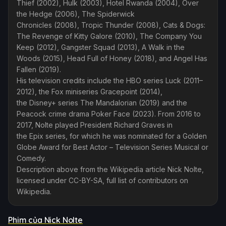
Thief (2002), Hulk (2003), Hotel Rwanda (2004), Over
the Hedge (2006), The Spiderwick
Chronicles (2008), Tropic Thunder (2008), Cats & Dogs:
The Revenge of Kitty Galore (2010), The Company You
Keep (2012), Gangster Squad (2013), A Walk in the
Woods (2015), Head Full of Honey (2018), and Angel Has
Fallen (2019).
His television credits include the HBO series Luck (2011–
2012), the Fox miniseries Gracepoint (2014),
the Disney+ series The Mandalorian (2019) and the
Peacock crime drama Poker Face (2023). From 2016 to
2017, Nolte played President Richard Graves in
the Epix series, for which he was nominated for a Golden
Globe Award for Best Actor – Television Series Musical or
Comedy.
Description above from the Wikipedia article Nick Nolte,
licensed under CC-BY-SA, full list of contributors on
Wikipedia.
Phim của Nick Nolte
Phim Lẻ
Phim Lẻ