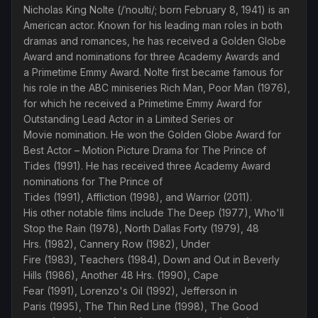
Nicholas King Nolte (/ˈnoʊlti/; born February 8, 1941) is an
American actor. Known for his leading man roles in both
dramas and romances, he has received a Golden Globe
Award and nominations for three Academy Awards and
a Primetime Emmy Award. Nolte first became famous for
his role in the ABC miniseries Rich Man, Poor Man (1976),
for which he received a Primetime Emmy Award for
Outstanding Lead Actor in a Limited Series or
Movie nomination. He won the Golden Globe Award for
Best Actor – Motion Picture Drama for The Prince of
Tides (1991). He has received three Academy Award
nominations for The Prince of
Tides (1991), Affliction (1998), and Warrior (2011).
His other notable films include The Deep (1977), Who'll
Stop the Rain (1978), North Dallas Forty (1979), 48
Hrs. (1982), Cannery Row (1982), Under
Fire (1983), Teachers (1984), Down and Out in Beverly
Hills (1986), Another 48 Hrs. (1990), Cape
Fear (1991), Lorenzo's Oil (1992), Jefferson in
Paris (1995), The Thin Red Line (1998), The Good