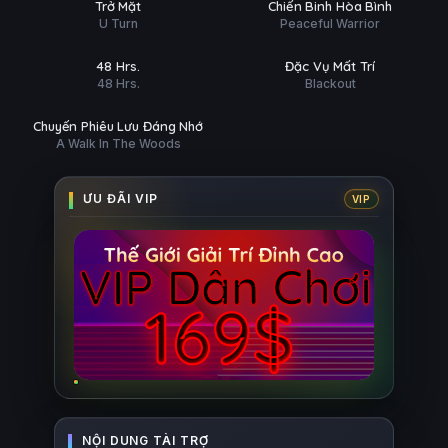
HD
HD
Trở Mặt
Chiến Binh Hòa Bình
ĐỀ
U Turn
Peaceful Warrior
Phim Lẻ
Phim Lẻ
Ụ
PHỤ
HD
HD
48 Hrs.
Đặc Vụ Mất Trí
ĐỀ
48 Hrs.
Blackout
Phim Lẻ
Ụ
HD
Chuyến Phiêu Lưu Đáng Nhớ
A Walk In The Woods