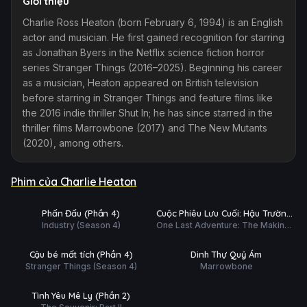
Giới thiệu
Charlie Ross Heaton (born February 6, 1994) is an English
actor and musician. He first gained recognition for starring
as Jonathan Byers in the Netflix science fiction horror
series Stranger Things (2016–2025). Beginning his career
as a musician, Heaton appeared on British television
before starring in Stranger Things and feature films like
the 2016 indie thriller Shut In; he has since starred in the
thriller films Marrowbone (2017) and The New Mutants
(2020), among others.
Phim của Charlie Heaton
 tất (8/8)
Phim Lẻ
Ụ
PHỤ
HD
HD
Phấn Đấu (Phần 4)
Cuộc Phiêu Lưu Cuối: Hậu Trường
ĐỀ
Industry (Season 4)
One Last Adventure: The Making
Cậu Bé Mất Tích 5
 tất (9/9)
Phim Lẻ
of Stranger Things 5
PHỤ
HD
HD
Cậu bé mất tích (Phần 4)
Dinh Thự Quỷ Ám
H
ĐỀ
Stranger Things (Season 4)
Marrowbone
Phim Lẻ
Ụ
HD
Tình Yêu Mê Ly (Phần 2)