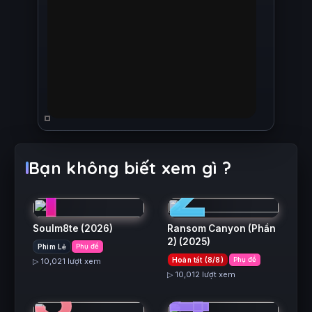
1
2
Bạn không biết xem gì ?
Soulm8te
(2026)
Ransom Canyon (Phần
2)
(2025)
Phim Lẻ
Phụ đề
3
4
Hoàn tất (8/8)
Phụ đề
▷ 10,021 lượt xem
▷ 10,012 lượt xem