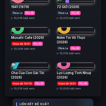
1941
(1979)
72 GIỜ
(2026)
5
6
Phim Lẻ
Phụ đề
Phim Lẻ
Phụ đề
▷ 10,018 lượt xem
▷ 10,012 lượt xem
Musafir Cafe
(2026)
Niềm Tin Vô Thực
(2026)
Hoàn tất (8/8)
Phụ đề
7
8
Phim Lẻ
Phụ đề
▷ 10,008 lượt xem
▷ 10,018 lượt xem
Cha Của Con Gái Tôi
Lực Lượng Tinh Nhuệ
(2026)
(2026)
Hoàn tất (10/10)
Phụ đề
Hoàn tất (6/6)
Phụ đề
▷ 10,016 lượt xem
▷ 10,009 lượt xem