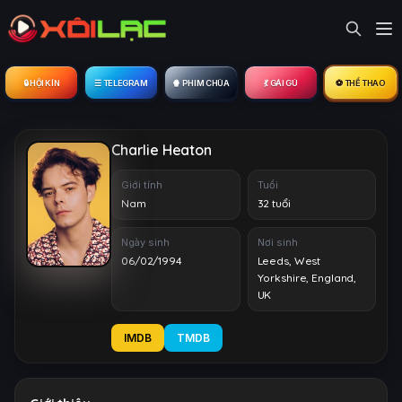
🔒︎ HỘI KÍN
☰ TELEGRAM
🍿 PHIM CHÙA
💃 GÁI GÚ
⚽ THỂ THAO
Charlie Heaton
Giới tính
Tuổi
Nam
32 tuổi
Ngày sinh
Nơi sinh
06/02/1994
Leeds, West
Yorkshire, England,
UK
IMDB
TMDB