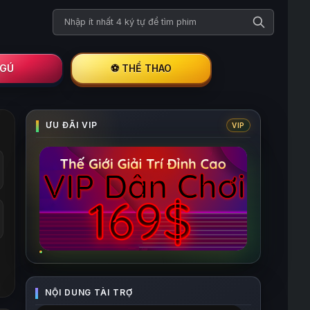
Tìm kiếm phim
I GÚ
⚽ THỂ THAO