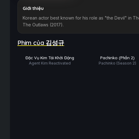
Giới thiệu
Korean actor best known for his role as "the Devil" in The
The Outlaws (2017).
Phim của 김성규
Hoàn tất (10/10)
Hoàn tất (8/8)
PHỤ
PHỤ
HD
HD
Đặc Vụ Kim Tái Khởi Động
Pachinko (Phần 2)
ĐỀ
ĐỀ
Agent Kim Reactivated
Pachinko (Season 2)