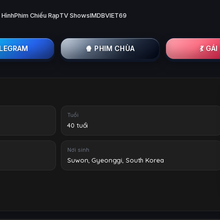
 Hình
Phim Chiếu Rạp
TV Shows
IMDB
VIET69
ELEGRAM
🍿 PHIM CHÙA
💃 GÁ
Tuổi
40 tuổi
Nơi sinh
Suwon, Gyeonggi, South Korea