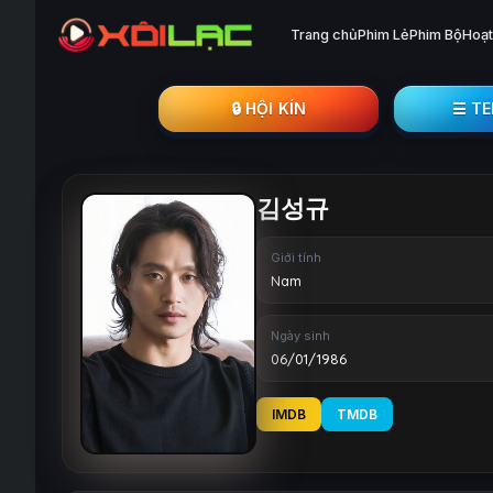
Trang chủ
Phim Lẻ
Phim Bộ
Hoạt
🔒︎ HỘI KÍN
☰ T
김성규
Giới tính
Nam
Ngày sinh
06/01/1986
IMDB
TMDB