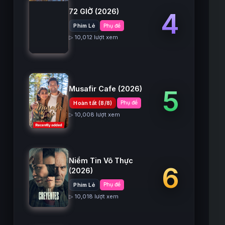
72 GIỜ
(2026)
4
Phim Lẻ
Phụ đề
▷ 10,012 lượt xem
Musafir Cafe
(2026)
5
Hoàn tất (8/8)
Phụ đề
▷ 10,008 lượt xem
Niềm Tin Vô Thực
6
(2026)
Phim Lẻ
Phụ đề
▷ 10,018 lượt xem