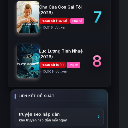
Cha Của Con Gái Tôi
7
(2026)
Hoàn tất (10/10)
Phụ đề
▷ 10,016 lượt xem
Lực Lượng Tinh Nhuệ
8
(2026)
Hoàn tất (6/6)
Phụ đề
▷ 10,009 lượt xem
truyện sex hấp dẫn
kho truyện hấp dẫn mỗi ngày