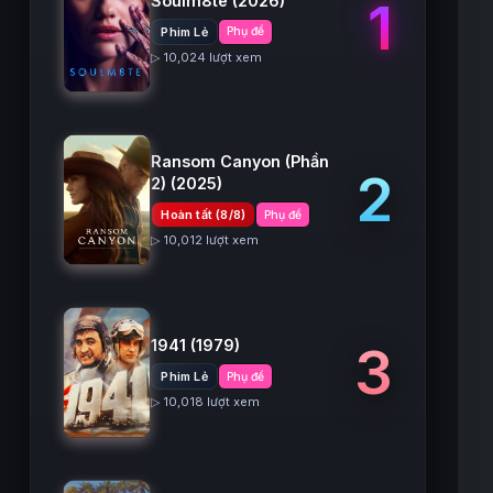
Soulm8te
(2026)
1
Phim Lẻ
Phụ đề
▷ 10,024 lượt xem
Ransom Canyon (Phần
2
2)
(2025)
Hoàn tất (8/8)
Phụ đề
▷ 10,012 lượt xem
1941
(1979)
3
Phim Lẻ
Phụ đề
▷ 10,018 lượt xem