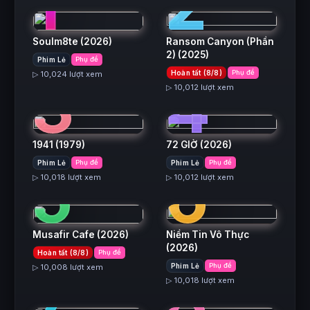
1
2
Soulm8te
(2026)
Ransom Canyon (Phần
2)
(2025)
Phim Lẻ
Phụ đề
3
4
Hoàn tất (8/8)
Phụ đề
▷ 10,024 lượt xem
▷ 10,012 lượt xem
1941
(1979)
72 GIỜ
(2026)
5
6
Phim Lẻ
Phụ đề
Phim Lẻ
Phụ đề
▷ 10,018 lượt xem
▷ 10,012 lượt xem
Musafir Cafe
(2026)
Niềm Tin Vô Thực
(2026)
Hoàn tất (8/8)
Phụ đề
7
8
Phim Lẻ
Phụ đề
▷ 10,008 lượt xem
▷ 10,018 lượt xem