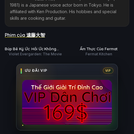
1981) is a Japanese voice actor born in Tokyo. He is
affiliated with Ken Production. His hobbies and special
skills are cooking and guitar.
Phim của 遠藤大智
Trailer
Hoàn tất (12/12)
Ụ
PHỤ
HD
HD
Búp Bê Ký Ức: Hồi Ức Không
Ẩm Thực Của Fermat
ĐỀ
Violet Evergarden: The Movie
Fermat Kitchen
Quên