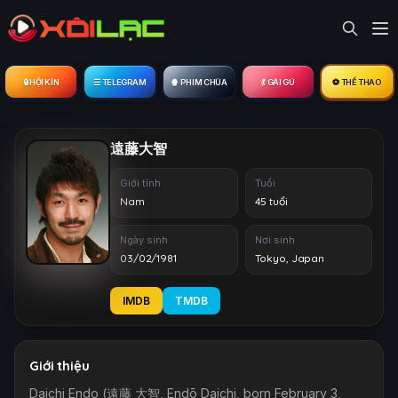
🔒︎ HỘI KÍN
☰ TELEGRAM
🍿 PHIM CHÙA
💃 GÁI GÚ
⚽ THỂ THAO
遠藤大智
Giới tính
Tuổi
Nam
45 tuổi
Ngày sinh
Nơi sinh
03/02/1981
Tokyo, Japan
IMDB
TMDB
Giới thiệu
Daichi Endo (遠藤 大智, Endō Daichi, born February 3,