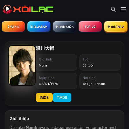
🔒︎ HỘI KÍN
☰ TELEGRAM
🍿 PHIM CHÙA
💃 GÁI GÚ
⚽ THỂ THAO
浪川大輔
Giới tính
Tuổi
Nam
50 tuổi
Ngày sinh
Nơi sinh
02/04/1976
Tokyo, Japan
IMDB
TMDB
Giới thiệu
Daisuke Namikawa is a Japanese actor, voice actor and