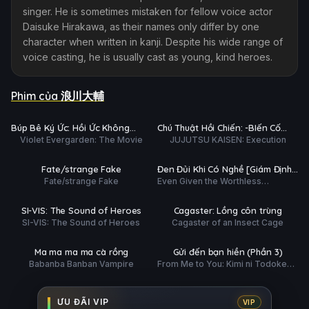
singer. He is sometimes mistaken for fellow voice actor
Daisuke Hirakawa, as their names only differ by one
character when written in kanji. Despite his wide range of
voice casting, he is usually cast as young, kind heroes.
Phim của 浪川大輔
Trailer
Trailer
Ụ
PHỤ
HD
HD
Búp Bê Ký Ức: Hồi Ức Không
Chú Thuật Hồi Chiến: -BIến Cố
ĐỀ
Violet Evergarden: The Movie
JUJUTSU KAISEN: Execution
Quên
Shibuya x Tử Diệt Hồi Du-
ập 13/13
Hoàn tất (12/12)
Ụ
PHỤ
HD
HD
Fate/strange Fake
Đen Đủi Khi Có Nghề [Giám Định
ĐỀ
Fate/strange Fake
Even Given the Worthless
Sĩ] Nhưng Tôi Lại Là Người Mạnh
ắp chiếu
Hoàn tất (12/12)
"Appraiser" Class, I'm Actually the
Nhất
Strongest
Ụ
PHỤ
HD
HD
SI-VIS: The Sound of Heroes
Cagaster: Lồng côn trùng
ĐỀ
SI-VIS: The Sound of Heroes
Cagaster of an Insect Cage
 tất (12/12)
Hoàn tất (6/6)
Ụ
PHỤ
HD
HD
Ma ma ma ma cà rồng
Gửi đến bạn hiền (Phần 3)
ĐỀ
Babanba Banban Vampire
From Me to You: Kimi ni Todoke
(Season 3)