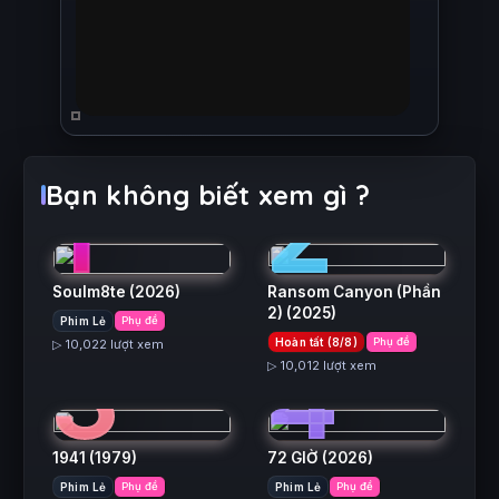
1
2
Bạn không biết xem gì ?
Soulm8te
(2026)
Ransom Canyon (Phần
2)
(2025)
Phim Lẻ
Phụ đề
3
4
Hoàn tất (8/8)
Phụ đề
▷ 10,022 lượt xem
▷ 10,012 lượt xem
1941
(1979)
72 GIỜ
(2026)
Phim Lẻ
Phụ đề
Phim Lẻ
Phụ đề