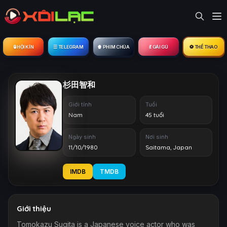
🔒︎ HỘI KÍN
☰ TELEGRAM
🍿 PHIM CHÙA
💃 GÁI GÚ
⚽ THỂ THAO
杉田智和
Giới tính
Tuổi
Nam
45 tuổi
Ngày sinh
Nơi sinh
11/10/1980
Saitama, Japan
IMDB
TMDB
Giới thiệu
Tomokazu Sugita is a Japanese voice actor who was