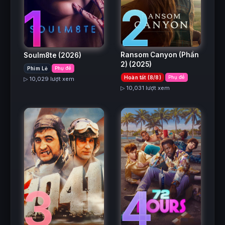
2
1
Ransom Canyon (Phần
Soulm8te
(2026)
2)
(2025)
Phim Lẻ
Phụ đề
Hoàn tất (8/8)
Phụ đề
▷ 10,029 lượt xem
▷ 10,031 lượt xem
3
4