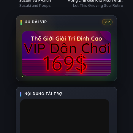
Sasaki Và P-chan
Vong Linh Đau Khổ Muốn Giải
ĐỀ
Sasaki and Peeps
Let This Grieving Soul Retire
Nghệ