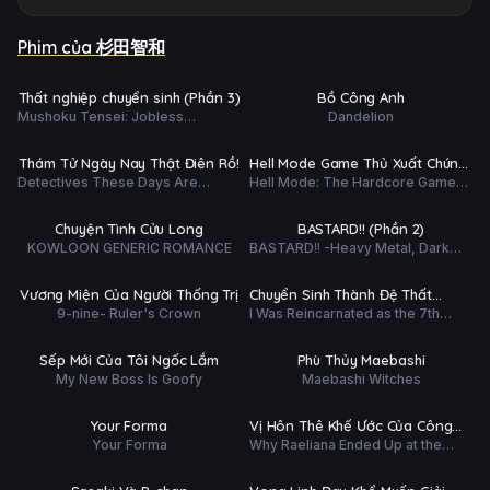
Phim của 杉田智和
ập 4/12
Hoàn tất (7/7)
Ụ
PHỤ
HD
HD
Thất nghiệp chuyển sinh (Phần 3)
Bồ Công Anh
ĐỀ
Mushoku Tensei: Jobless
Dandelion
 tất (12/12)
Hoàn tất (12/12)
Reincarnation (Season 3)
Ụ
PHỤ
HD
HD
Thám Tử Ngày Nay Thật Điên Rồ!
Hell Mode Game Thủ Xuất Chúng
ĐỀ
Detectives These Days Are
Hell Mode: The Hardcore Gamer
Tung Hoành Chốn Dị Giới Hỗn
 tất (13/13)
Hoàn tất (15/15)
Crazy!
Dominates in Another World with
Nguyên
Garbage Balancing
Ụ
PHỤ
HD
HD
Chuyện Tình Cửu Long
BASTARD!! (Phần 2)
ĐỀ
KOWLOON GENERIC ROMANCE
BASTARD‼ -Heavy Metal, Dark
 tất (13/13)
Hoàn tất (12/12)
Fantasy- (Season 2)
Ụ
PHỤ
HD
HD
Vương Miện Của Người Thống Trị
Chuyển Sinh Thành Đệ Thất
ĐỀ
9-nine- Ruler's Crown
I Was Reincarnated as the 7th
Hoàng Tử, Tôi Quyết Định Trau
ắp chiếu
Hoàn tất (12/12)
Prince so I Can Take My Time
Dồi Ma Thuật (Phần 2)
Perfecting My Magical Ability
Ụ
PHỤ
HD
HD
Sếp Mới Của Tôi Ngốc Lắm
Phù Thủy Maebashi
ĐỀ
Season 2
My New Boss Is Goofy
Maebashi Witches
 tất (13/13)
Hoàn tất (12/12)
Ụ
PHỤ
HD
HD
Your Forma
Vị Hôn Thê Khế Ước Của Công
ĐỀ
Your Forma
Why Raeliana Ended Up at the
Tước
 tất (12/12)
Hoàn tất (13/13)
Duke's Mansion
Ụ
PHỤ
HD
HD