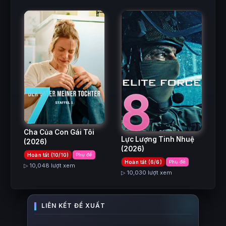
7
8
Cha Của Con Gái Tôi
Lực Lượng Tinh Nhuệ
(2026)
(2026)
Hoàn tất (10/10)
Phụ đề
Hoàn tất (6/6)
Phụ đề
▷ 10,048 lượt xem
▷ 10,030 lượt xem