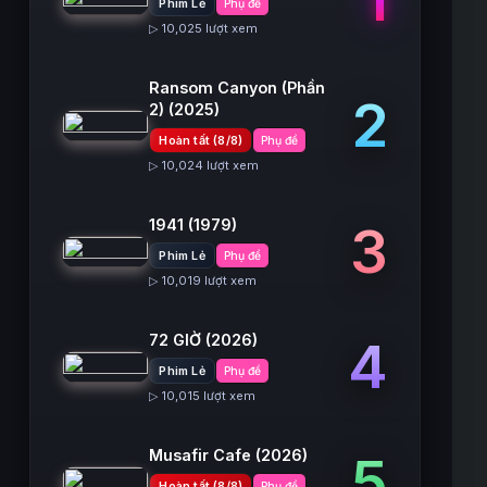
Phim Lẻ
Phụ đề
▷ 10,025 lượt xem
Ransom Canyon (Phần
2
2)
(2025)
Hoàn tất (8/8)
Phụ đề
▷ 10,024 lượt xem
1941
(1979)
3
Phim Lẻ
Phụ đề
▷ 10,019 lượt xem
72 GIỜ
(2026)
4
Phim Lẻ
Phụ đề
▷ 10,015 lượt xem
Musafir Cafe
(2026)
5
Hoàn tất (8/8)
Phụ đề