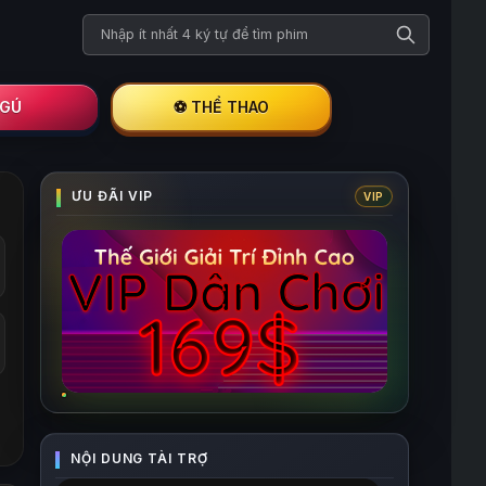
Tìm kiếm phim
I GÚ
⚽ THỂ THAO