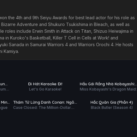
n the 4th and 9th Seiyu Awards for best lead actor for his role as
's Bizarre Adventure and Shukuro Tsukishima in Bleach, as well as
le roles include Erwin Smith in Attack on Titan, Shizuo Heiwajima in
 in Kuroko's Basketball, Killer T Cell in Cells at Work! and
ki Sanada in Samurai Warriors 4 and Warriors Orochi 4. He hosts
hi Kamiya.
Hoàn tất (5/5)
Phim Lẻ
PHỤ
PHỤ
HD
HD
kun
Đi Hát Karaoke Đi!
Hầu Gái Rồng Nhà Kobayashi:
ĐỀ
ĐỀ
ruma-
Let's Go Karaoke!
Miss Kobayashi's Dragon Maid:
Rồng Cô Đơn Muốn Được Yêu
Phim Lẻ
Hoàn tất (11/11)
lonely dragon wants to be love
Thương
PHỤ
PHỤ
HD
HD
 Minh
Thám Tử Lừng Danh Conan: Ngôi
Hắc Quản Gia (Phần 4)
ĐỀ
ĐỀ
eague
Case Closed: The Million-Dollar
Black Butler (Season 4)
Sao 5 Cánh 1 Triệu Đô
Pentagram