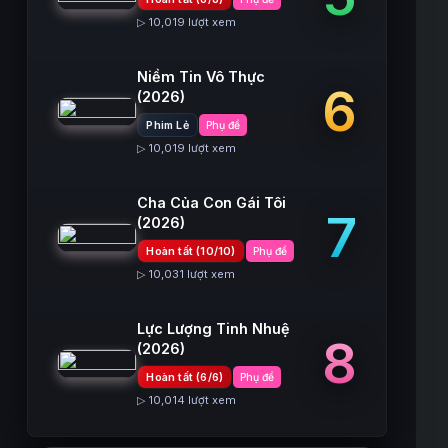
▷ 10,019 lượt xem
Niềm Tin Vô Thực
6
(2026)
Phim Lẻ
Phụ đề
▷ 10,019 lượt xem
Cha Của Con Gái Tôi
7
(2026)
Hoàn tất (10/10)
Phụ đề
▷ 10,031 lượt xem
Lực Lượng Tinh Nhuệ
8
(2026)
Hoàn tất (6/6)
Phụ đề
▷ 10,014 lượt xem