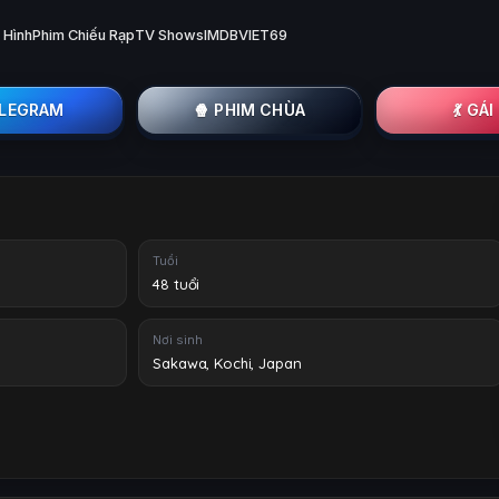
 Hình
Phim Chiếu Rạp
TV Shows
IMDB
VIET69
ELEGRAM
🍿 PHIM CHÙA
💃 GÁ
Tuổi
48 tuổi
Nơi sinh
Sakawa, Kochi, Japan