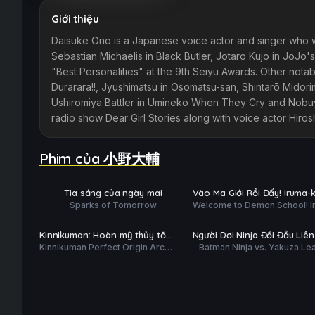
Giới thiệu
Daisuke Ono is a Japanese voice actor and singer who wo
Sebastian Michaelis in Black Butler, Jotaro Kujo in JoJo
"Best Personalities" at the 9th Seiyu Awards. Other notab
Durarara!!, Jyushimatsu in Osomatsu-san, Shintarō Midorima
Ushiromiya Battler in Umineko When They Cry and Nobuyu
radio show Dear Girl Stories along with voice actor Hiros
Phim của 小野大輔
Tập 3/12
Tập 14/24
PHỤ
PHỤ
HD
HD
Tia sáng của ngày mai
Vào Ma Giới Rồi Đấy! Iruma-
ĐỀ
ĐỀ
Sparks of Tomorrow
Welcome to Demon School! I
(Phần 4)
Hoàn tất (11/11)
Phim Lẻ
kun (Season 4)
PHỤ
PHỤ
HD
HD
Kinnikuman: Hoàn mỹ thủy tổ
Người Dơi Ninja Đối Đầu Liên
ĐỀ
ĐỀ
Kinnikuman Perfect Origin Arc
Batman Ninja vs. Yakuza L
(Phần 2)
Yakuza
Season 2