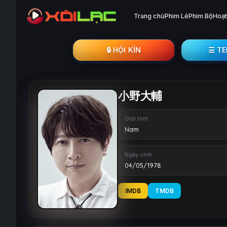
Trang chủ
Phim Lẻ
Phim Bộ
Hoạt
🔒︎ HỘI KÍN
☰ T
小野大輔
Giới tính
Nam
Ngày sinh
04/05/1978
IMDB
TMDB