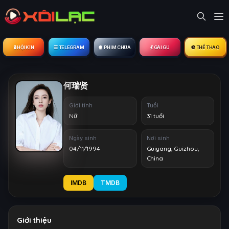
🔒︎ HỘI KÍN
☰ TELEGRAM
🍿 PHIM CHÙA
💃 GÁI GÚ
⚽ THỂ THAO
何瑞贤
Giới tính
Tuổi
Nữ
31 tuổi
Ngày sinh
Nơi sinh
04/11/1994
Guiyang, Guizhou,
China
IMDB
TMDB
Giới thiệu