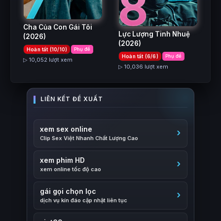
7
8
Cha Của Con Gái Tôi
Lực Lượng Tinh Nhuệ
(2026)
(2026)
Hoàn tất (10/10)
Phụ đề
Hoàn tất (6/6)
Phụ đề
▷ 10,052 lượt xem
▷ 10,036 lượt xem
xem sex online
Clip Sex Việt Nhanh Chất Lượng Cao
xem phim HD
xem online tốc độ cao
gái gọi chọn lọc
dịch vụ kín đáo cập nhật liên tục