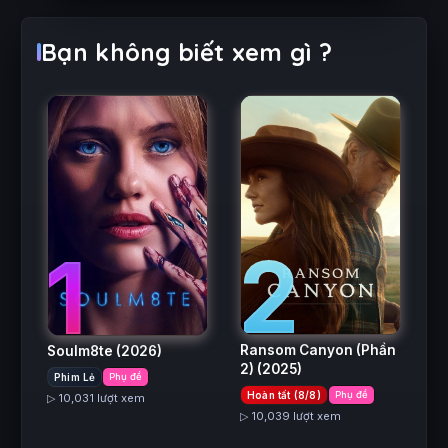
Bạn không biết xem gì ?
2
1
Ransom Canyon (Phần
Soulm8te
(2026)
2)
(2025)
Phim Lẻ
Phụ đề
Hoàn tất (8/8)
Phụ đề
▷ 10,031 lượt xem
▷ 10,039 lượt xem