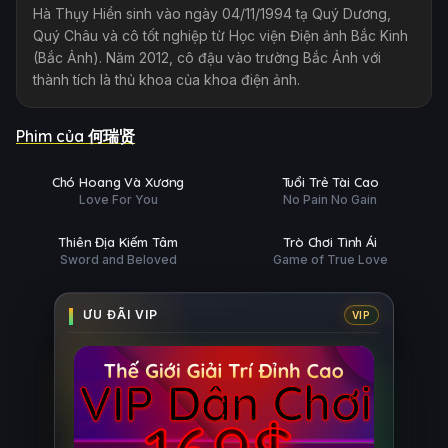
Hà Thụy Hiền sinh vào ngày 04/11/1994 tạ Quý Dương,
Quý Châu và cô tốt nghiệp từ Học viện Điện ảnh Bắc Kinh
(Bắc Ảnh). Năm 2012, cô đậu vào trường Bắc Ảnh với
thành tích là thủ khoa của khoa điện ảnh.
Phim của 何瑞贤
ập 29/32
Hoàn tất (26/26)
PHỤ
HD
HD
Chó Hoang Và Xương
Tuổi Trẻ Tài Cao
H
ĐỀ
Love For You
No Pain No Gain
tất (36/36)
Hoàn tất (56/56)
PHỤ
HD
HD
Thiên Địa Kiếm Tâm
Trò Chơi Tình Ái
H
ĐỀ
Sword and Beloved
Game of True Love