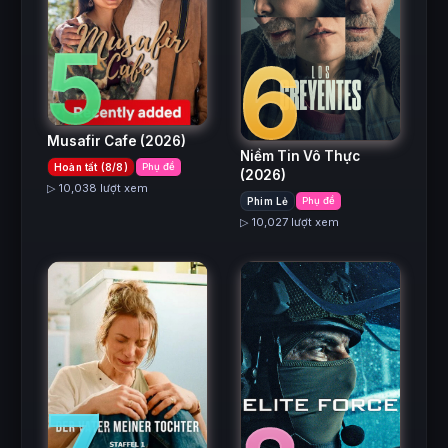
5
6
Musafir Cafe
(2026)
Niềm Tin Vô Thực
Hoàn tất (8/8)
Phụ đề
(2026)
▷ 10,038 lượt xem
Phim Lẻ
Phụ đề
▷ 10,027 lượt xem