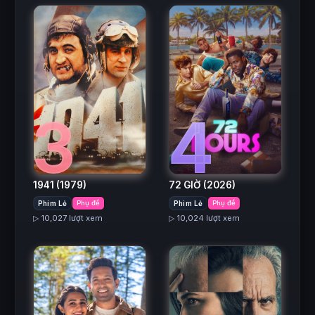
3
4
1941
(1979)
72 GIỜ
(2026)
Phim Lẻ
Phụ đề
Phim Lẻ
Phụ đề
▷ 10,027 lượt xem
▷ 10,024 lượt xem