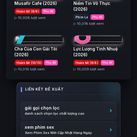
Musafir Cafe
(2026)
Niềm Tin Vô Thực
(2026)
Hoàn tất (8/8)
Phụ đề
7
8
Phim Lẻ
Phụ đề
▷ 10,008 lượt xem
▷ 10,018 lượt xem
Cha Của Con Gái Tôi
Lực Lượng Tinh Nhuệ
(2026)
(2026)
Hoàn tất (10/10)
Phụ đề
Hoàn tất (6/6)
Phụ đề
▷ 10,016 lượt xem
▷ 10,009 lượt xem
gái gọi chọn lọc
danh sách chọn lọc chất lượng cao
xem phim sex
Xem Phim Sex Mới Cập Nhật Hàng Ngày