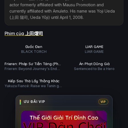
actor formerly affiliated with Mausu Promotion and
currently affiliated with Amuleto. His name was Yoji Ueda
(上田 陽司, Ueda Yōji) until April 1, 2008.
Phim của 上田燿司
ập 3/12
Tập 11/12
Ụ
PHỤ
HD
HD
Đuốc Đen
LIAR GAME
ĐỀ
BLACK TORCH
LIAR GAME
tất (10/10)
Hoàn tất (12/12)
Ụ
PHỤ
FHD
HD
Frieren: Pháp Sư Tiễn Táng (Phần
Án Phạt Dũng Giả
ĐỀ
Frieren: Beyond Journey's End
Sentenced to Be a Hero
2)
 tất (12/12)
(Season 2)
Ụ
HD
Kiếp Sau Thà Lấy Thằng Khác
Yakuza Fiancé: Raise wa Tanin ga
Ii