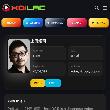
🔒︎ HỘI KÍN
☰ TELEGRAM
🍿 PHIM CHÙA
💃 GÁI GÚ
⚽ THỂ THAO
上田燿司
Giới tính
Tuổi
Nam
55 tuổi
Ngày sinh
Nơi sinh
07/08/1971
Kobe, Hyogo, Japan
IMDB
TMDB
Giới thiệu
Yoji Ueda (上田 燿司, Ueda Yōji) is a Japanese voice