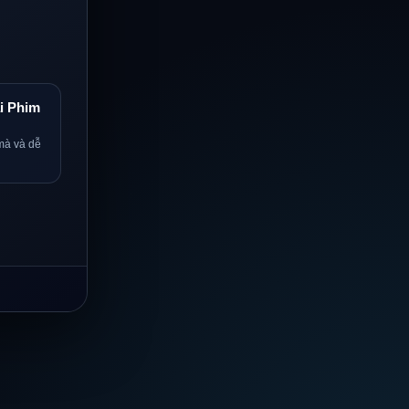
i Phim
mà và dễ