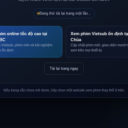
Đang thử tải lại trang một lần...
im online tốc độ cao tại
Xem phim Vietsub ổn định tạ
BC
Chùa
 Vietsub, phim mới và trải nghiệm
Cập nhật phim mới, giao diện mượt 
 ổn định.
xem trên mọi thiết bị.
Tải lại trang ngay
Nếu trang vẫn chưa mở được, hãy chọn một website xem phim thay thế ở trên.