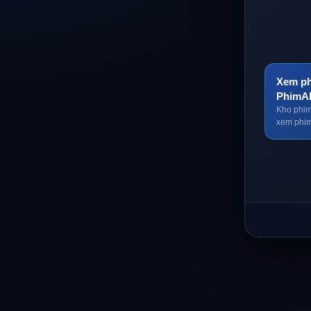
Xem ph
PhimA
Kho phim
xem phim