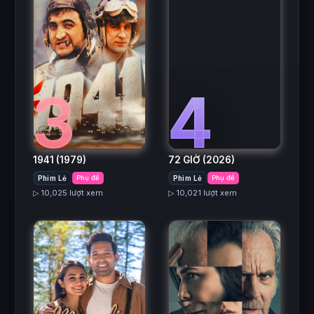
3
4
1941
(1979)
72 GIỜ
(2026)
Phim Lẻ
Phụ đề
Phim Lẻ
Phụ đề
▷ 10,025 lượt xem
▷ 10,021 lượt xem