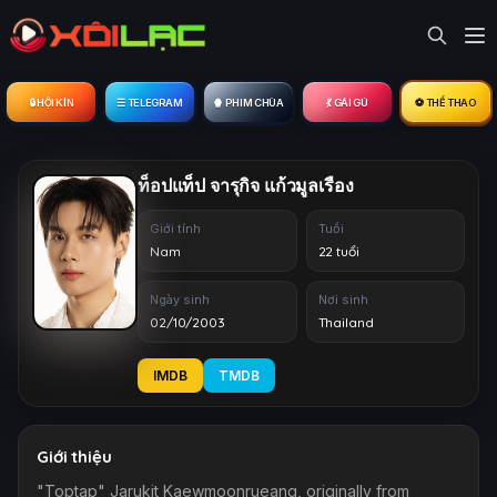
🔒︎ HỘI KÍN
☰ TELEGRAM
🍿 PHIM CHÙA
💃 GÁI GÚ
⚽ THỂ THAO
ท็อปแท็ป จารุกิจ แก้วมูลเรือง
Giới tính
Tuổi
Nam
22 tuổi
Ngày sinh
Nơi sinh
02/10/2003
Thailand
IMDB
TMDB
Giới thiệu
"Toptap" Jarukit Kaewmoonrueang, originally from