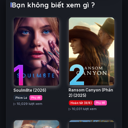
Bạn không biết xem gì ?
2
1
Ransom Canyon (Phần
Soulm8te
(2026)
2)
(2025)
Phim Lẻ
Phụ đề
Hoàn tất (8/8)
Phụ đề
▷ 10,029 lượt xem
▷ 10,031 lượt xem