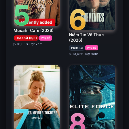
5
6
Musafir Cafe
(2026)
Niềm Tin Vô Thực
Hoàn tất (8/8)
Phụ đề
(2026)
▷ 10,036 lượt xem
Phim Lẻ
Phụ đề
▷ 10,026 lượt xem
7
8